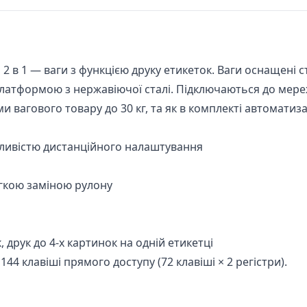
и 2 в 1 — ваги з функцією друку етикеток. Ваги оснащені
латформою з нержавіючої сталі. Підключаються до мереж
 вагового товару до 30 кг, та як в комплекті автоматиза
жливістю дистанційного налаштування
егкою заміною рулону
 друк до 4-х картинок на одній етикетці
4 клавіші прямого доступу (72 клавіші × 2 регістри).