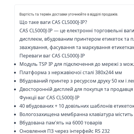
Вартість та термін доставки уточнюйте в відділі продажів.
Що таке ваги CAS CL5000J-IP?
CAS CL5000J-IP — це електронні торговельні ваг
дисплеєм, вбудованим принтером етикеток та п
зважування, фасування та маркування етикетками
Переваги ваг CAS CL5000J-IP
Модуль TSP IP для підключення до мережі з мо
Платформа з нержавіючої сталі 380х244 мм
Вбудований принтер з ресурсом друку 50 км і л
Двосторонній дисплей для покупця та продавця
Функції ваг CAS CL5000J-IP
40 вбудованих + 10 довільних шаблонів етикеток,
Вологозахищена мембранна клавіатура містить 14
Вбудована пам'ять на 6000 товарів
Оновлення ПЗ через інтерфейс RS 232