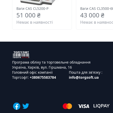
Ваги CAS CL5200-P
Ваги CAS CL3500-6
51 000 ₴
43 000 ₴
Немає в наявності
Немає в наявнос
Програма обліку та торговельне обладнання
Україна, Харків, вул. Гіршмана, 16
Головний офіс компанії
Пошта для зв'язку :
Торгсофт:
+380675583784
info@torgsoft.ua