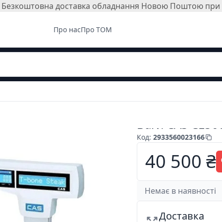
і. Безкоштовна доставка обладнання Новою Поштою при з
Про нас
Про ТОМ
Ваги CAS CL500
Код
:
2933560023166
40 500 ₴
Немає в наявності
Доставка