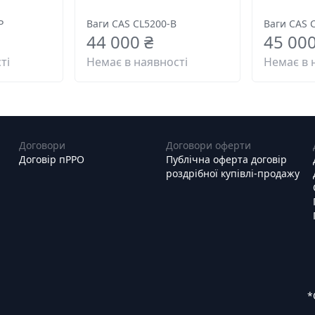
P
Ваги CAS CL5200-B
Ваги CAS C
44 000 ₴
45 000
ті
Немає в наявності
Немає в 
Договори
Договори оферти
Договір пРРО
Публічна оферта договір
роздрібної купівлі-продажу
*