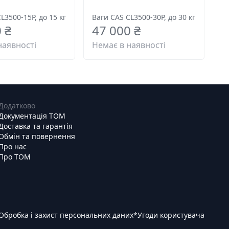
L3500-15P, до 15 кг
Ваги CAS CL3500-30P, до 30 кг
 ₴
47 000 ₴
наявності
Немає в наявності
Додатково
Документація ТОМ
Доставка та гарантія
Обмін та повернення
Про нас
Про ТОМ
Обробка і захист персональних даних
*
Угоди користувача