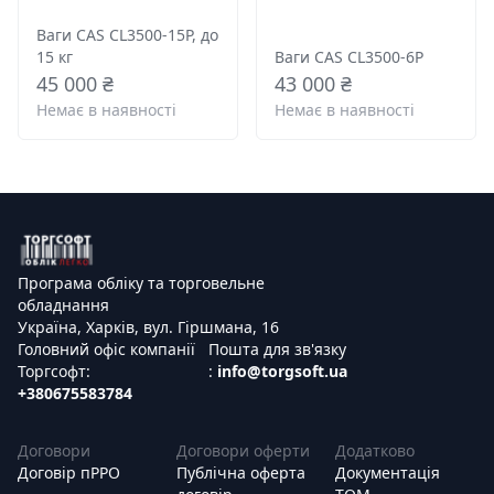
Ваги CAS CL3500-15P, до
15 кг
Ваги CAS CL3500-6P
45 000 ₴
43 000 ₴
Немає в наявності
Немає в наявності
Програма обліку та торговельне
обладнання
Україна, Харків, вул. Гіршмана, 16
Головний офіс компанії
Пошта для зв'язку
Торгсофт:
:
info@torgsoft.ua
+380675583784
Договори
Договори оферти
Додатково
Договір пРРО
Публічна оферта
Документація