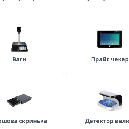
Ваги
Прайс ч
Ваги
Прайс чекер
Грошова скринька
Детекто
ошова скринька
Детектор вал