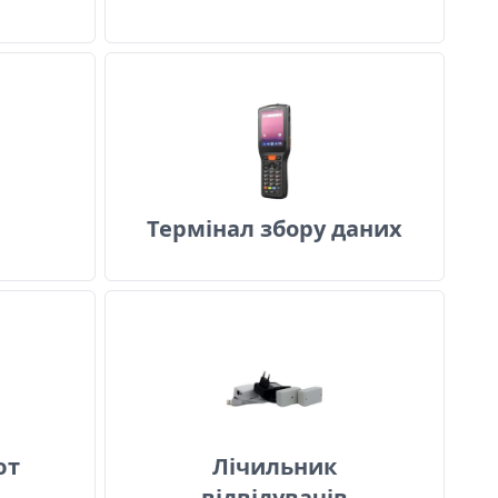
екер
Термінал збору даних
Термінал збору даних
р валют
Лічильник відвідувачів
ют
Лічильник
відвідувачів