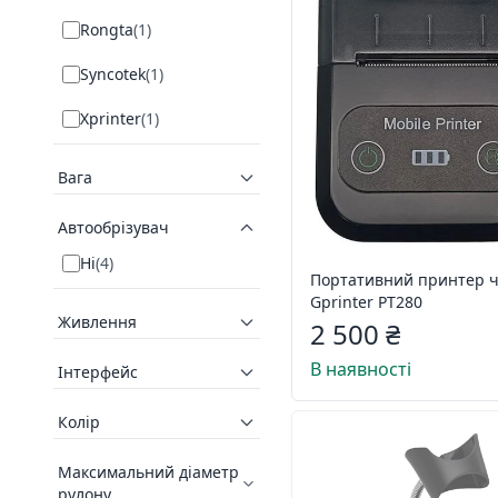
Rongta
(
1
)
Syncotek
(
1
)
Xprinter
(
1
)
Вага
Автообрізувач
Ні
(
4
)
Портативний принтер ч
Gprinter PT280
Живлення
2 500 ₴
В наявності
Інтерфейс
Колір
Максимальний діаметр
рулону