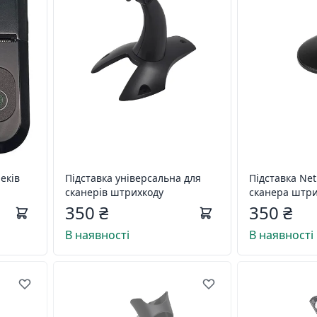
еків
Підставка універсальна для
Підставка Ne
сканерів штрихкоду
сканера штри
серії (W3, W6
350 ₴
350 ₴
В наявності
В наявності