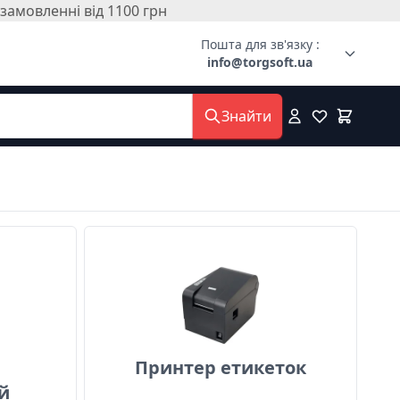
амовленні від 1100 грн
Пошта для зв'язку :
info@torgsoft.ua
Знайти
 універсальний
Принтер етикеток
Принтер етикеток
й