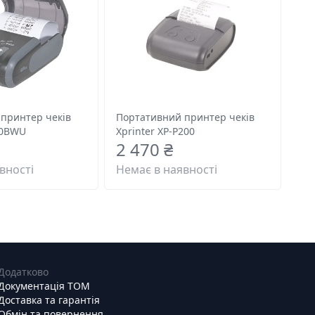
принтер чеків
Портативний принтер чеків
00BWU
Xprinter XP-P200
2 470 ₴
вності
Немає в наявності
Додатково
Документація ТОМ
Доставка та гарантія
Обмін та повернення