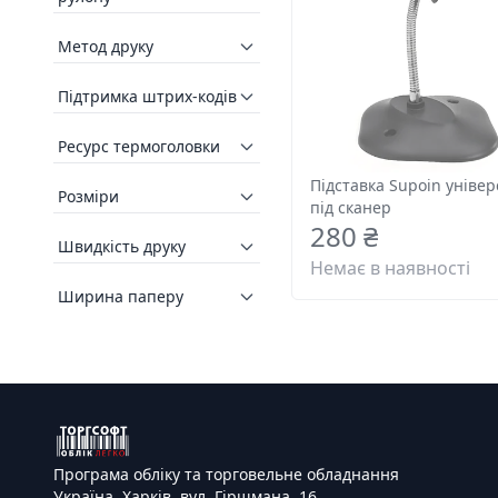
Метод друку
Підтримка штрих-кодів
Ресурс термоголовки
Підставка Supoin уніве
Розміри
під сканер
280 ₴
Швидкість друку
Немає в наявності
Ширина паперу
Програма обліку та торговельне обладнання
Україна, Харків, вул. Гіршмана, 16