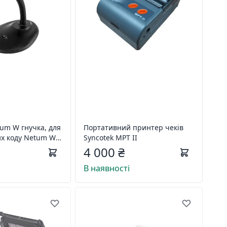
tum W гнучка, для
Портативний принтер чеків
х коду Netum W-
Syncotek MPT II
, W8, W9)
4 000 ₴
В наявності