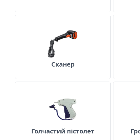
Сканер
Сканер
Голчастий пістолет
Голчастий пістолет
Гр