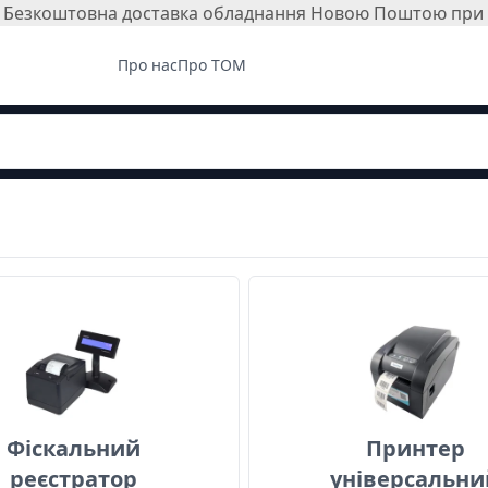
і. Безкоштовна доставка обладнання Новою Поштою при з
Про нас
Про ТОМ
Фіскальний реєстратор
Принтер
Фіскальний
Принтер
реєстратор
універсальни