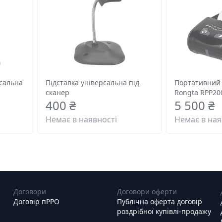
рсальна
Підставка універсальна під
Портативний 
сканер
Rongta RPP2
400 ₴
5 500 ₴
Немає в наявності
Немає в ная
Договори
Договори оферти
Договір пРРО
Публічна оферта договір
роздрібної купівлі-продажу