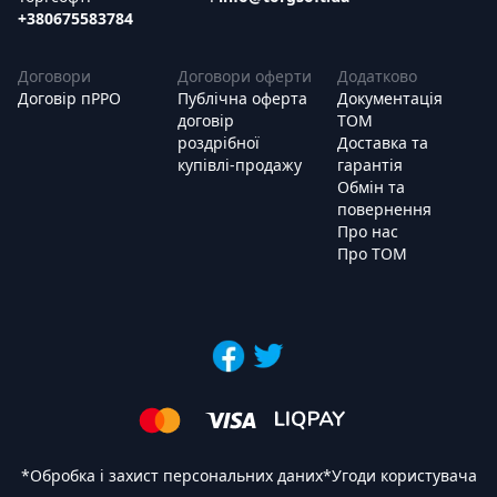
+380675583784
Договори
Договори оферти
Додатково
Договір пРРО
Публічна оферта
Документація
договір
ТОМ
роздрібної
Доставка та
купівлі-продажу
гарантія
Обмін та
повернення
Про нас
Про ТОМ
*
Обробка і захист персональних даних
*
Угоди користувача