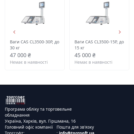
Ваги CAS CL3500-30P, до
Ваги CAS CL3500-15P, до
30 кг
15 кг
47 000 ₴
45 000 ₴
Немає в наявності
Немає в наявності
Програма обліку та торговельне
обладнання
Україна, Харків, вул. Гіршмана, 16
Головний офіс компанії
Пошта для зв'язку
Торгсофт:
:
info@torgsoft.ua