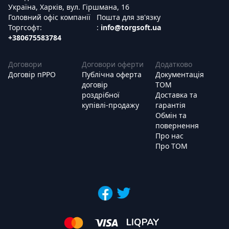
Україна, Харків, вул. Гіршмана, 16
Головний офіс компанії
Пошта для зв'язку
Торгсофт:
:
info@torgsoft.ua
+380675583784
Договори
Договори оферти
Додатково
Договір пРРО
Публічна оферта
Документація
договір
ТОМ
роздрібної
Доставка та
купівлі-продажу
гарантія
Обмін та
повернення
Про нас
Про ТОМ