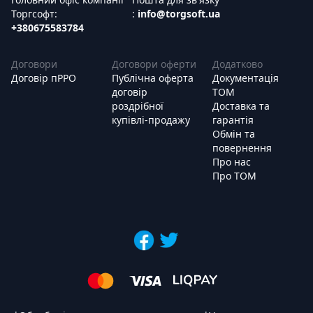
Торгсофт:
:
info@torgsoft.ua
+380675583784
Договори
Договори оферти
Додатково
Договір пРРО
Публічна оферта
Документація
договір
ТОМ
роздрібної
Доставка та
купівлі-продажу
гарантія
Обмін та
повернення
Про нас
Про ТОМ