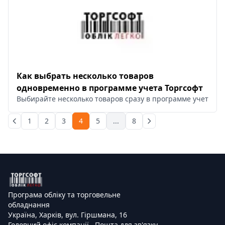
Как выбрать несколько товаров
одновременно в программе учета Торгсофт
Выбирайте несколько товаров сразу в программе учета То
1
2
3
4
5
...
8
Програма обліку та торговельне
обладнання
Україна, Харків, вул. Гіршмана, 16
Головний офіс компанії
Пошта для зв'язку