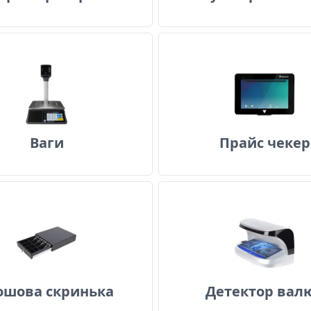
Ваги
Прайс ч
Ваги
Прайс чекер
Грошова скринька
Детекто
ошова скринька
Детектор вал