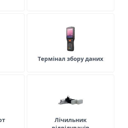
екер
Термінал збору даних
Термінал збору даних
р валют
Лічильник відвідувачів
ют
Лічильник
відвідувачів