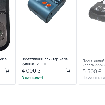
еків
Портативний принтер чеків
Портативний 
Syncotek MPT II
Rongta RPP2
4 000 ₴
5 500 ₴
В наявності
Немає в ная