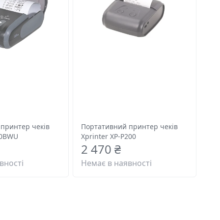
принтер чеків
Портативний принтер чеків
00BWU
Xprinter XP-P200
2 470 ₴
вності
Немає в наявності