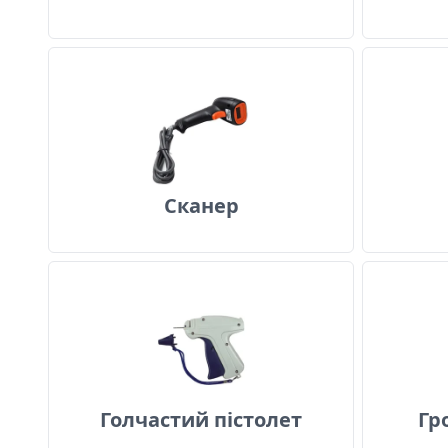
Сканер
Сканер
Голчастий пістолет
Голчастий пістолет
Гр