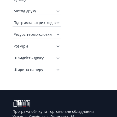
Метод друку
Підтримка штрих-кодів
Ресурс термоголовки
Розміри
Швидкість друку
Ширина паперу
Програма обліку та торговельне обладнання
Україна, Харків, вул. Гіршмана, 16