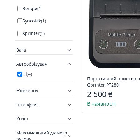
Rongta
(
1
)
Syncotek
(
1
)
Xprinter
(
1
)
Вага
Автообрізувач
Ні
(
4
)
Портативний принтер ч
Gprinter PT280
Живлення
2 500 ₴
В наявності
Інтерфейс
Колір
Максимальний діаметр
рулону