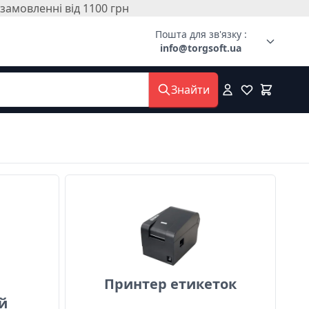
амовленні від 1100 грн
Пошта для зв'язку :
info@torgsoft.ua
Знайти
 універсальний
Принтер етикеток
Принтер етикеток
й