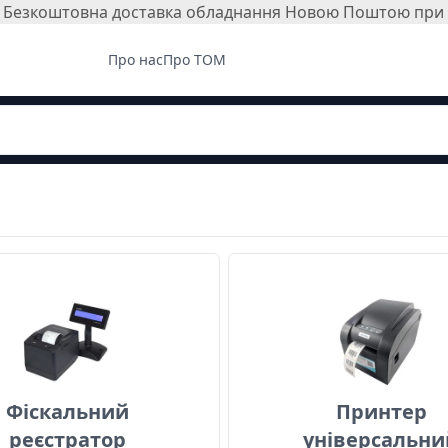
і. Безкоштовна доставка обладнання Новою Поштою при з
Про нас
Про ТОМ
Фіскальний реєстратор
Принтер
Фіскальний
Принтер
реєстратор
універсальни