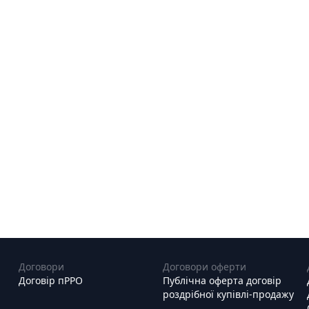
Договори
Договори оферти
Договір пРРО
Публічна оферта договір
роздрібної купівлі-продажу