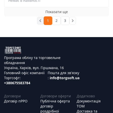
Немає в наявності
Показати ще
1
2
3
Програма обліку та торговельне
обладнання
Україна, Харків, вул. Гіршмана, 16
Головний офіс компанії
Пошта для зв'язку
Торгсофт:
:
info@torgsoft.ua
+380675583784
Договори
Договори оферти
Додатково
Договір пРРО
Публічна оферта
Документація
договір
ТОМ
роздрібної
Доставка та