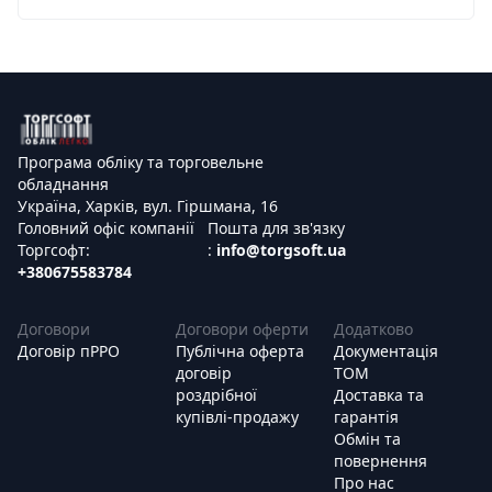
Програма обліку та торговельне
обладнання
Україна, Харків, вул. Гіршмана, 16
Головний офіс компанії
Пошта для зв'язку
Торгсофт:
:
info@torgsoft.ua
+380675583784
Договори
Договори оферти
Додатково
Договір пРРО
Публічна оферта
Документація
договір
ТОМ
роздрібної
Доставка та
купівлі-продажу
гарантія
Обмін та
повернення
Про нас