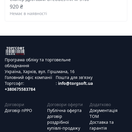
920 ₴
Немає в наявності
Програма обліку та торговельне
обладнання
Україна, Харків, вул. Гіршмана, 16
Головний офіс компанії
Пошта для зв'язку
Торгсофт:
:
info@torgsoft.ua
+380675583784
Договори
Договори оферти
Додатково
Договір пРРО
Публічна оферта
Документація
договір
ТОМ
роздрібної
Доставка та
купівлі-продажу
гарантія