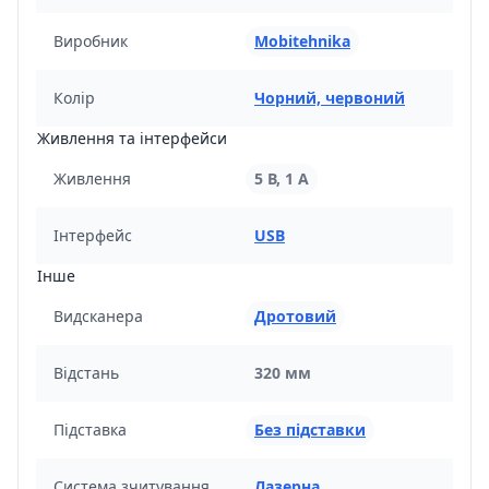
Виробник
Mobitehnika
Колір
Чорний, червоний
Живлення та інтерфейси
Живлення
5 В, 1 А
Інтерфейс
USB
Інше
Видсканера
Дротовий
Відстань
320 мм
Підставка
Без підставки
Система зчитування
Лазерна