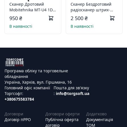
Сканер Дротовий
Сканер Бездротовий
Mobitehnika MT-U4 1D,
радіосканер штрих-
CMOS 2D
кодів Mobitehnika MT-
950 ₴
2 500 ₴
3368B 1D, 2D
В наявності
В наявності
Програма обліку та торговельне
обладнання
Україна, Харків, вул. Гіршмана, 16
Головний офіс компанії
Пошта для зв'язку
Торгсофт:
:
info@torgsoft.ua
+380675583784
Договори
Договори оферти
Додатково
Договір пРРО
Публічна оферта
Документація
договір
ТОМ