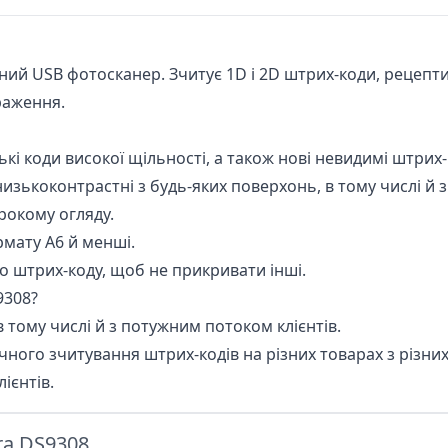
ий USB фотосканер. Зчитує 1D і 2D штрих-коди, рецепти,
раження.
кі коди високої щільності, а також нові невидимі штрих-
низькоконтрастні з будь-яких поверхонь, в тому числі й з
рокому огляду.
рмату А6 й менші.
 штрих-коду, щоб не прикривати інші.
9308?
 тому числі й з потужним потоком клієнтів.
ного зчитування штрих-кодів на різних товарах з різн
ієнтів.
ra DS9308