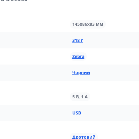
145х86х83 мм
318 г
Zebra
Чорний
5 В, 1 А
USB
Дротовий