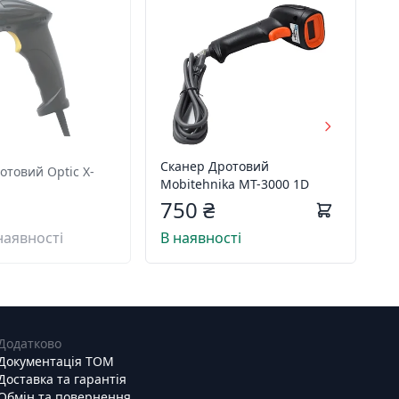
Сканер Дротовий
отовий Optic X-
Mobitehnika MT-3000 1D
750 ₴
наявності
В наявності
Додатково
Документація ТОМ
Доставка та гарантія
Обмін та повернення