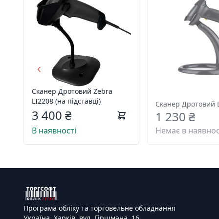
Сканер Дротовий Zebra
LI2208 (на підставці)
Сканер Дротовий 
3 400 ₴
1 230 ₴
В наявності
Немає в наявнос
Програма обліку та торговельне обладнання
Україна, Харків, вул. Гіршмана, 16