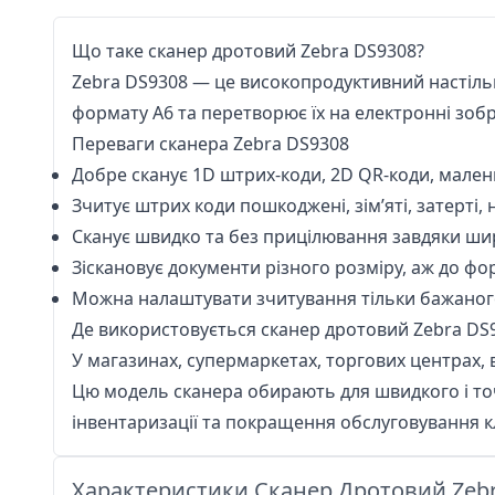
Що таке сканер дротовий Zebra DS9308?
Zebra DS9308 — це високопродуктивний настільн
формату А6 та перетворює їх на електронні зоб
Переваги сканера Zebra DS9308
Добре сканує 1D штрих-коди, 2D QR-коди, малень
Зчитує штрих коди пошкоджені, зім’яті, затерті, 
Сканує швидко та без прицілювання завдяки ши
Зіскановує документи різного розміру, аж до фо
Можна налаштувати зчитування тільки бажаного
Де використовується сканер дротовий Zebra DS
У магазинах, супермаркетах, торгових центрах, в
Цю модель сканера обирають для швидкого і точ
інвентаризації та покращення обслуговування кл
Характеристики Сканер Дротовий Zeb