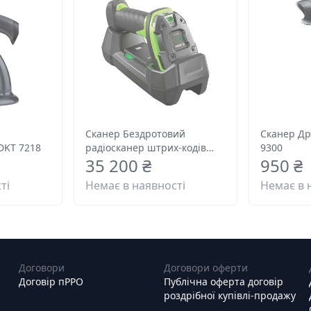
Сканер Бездротовий
Сканер Др
DKT 7218
радіосканер штрих-кодів
9300
35 200 ₴
950 ₴
Zebra DS 3678
ті
Немає в наявності
Немає в 
Договори
Договори оферти
Договір пРРО
Публічна оферта договір
роздрібної купівлі-продажу