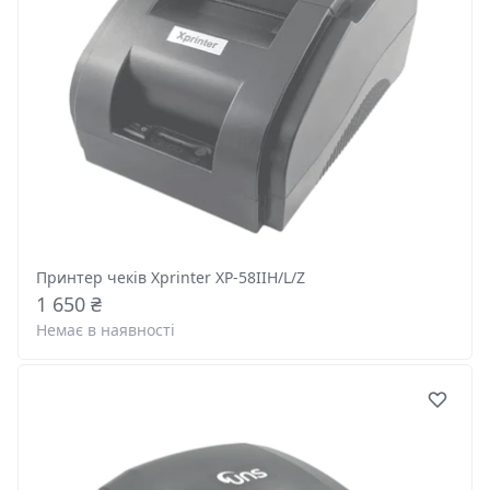
Принтер чеків Xprinter XP-58IIН/L/Z
1 650 ₴
Немає в наявності