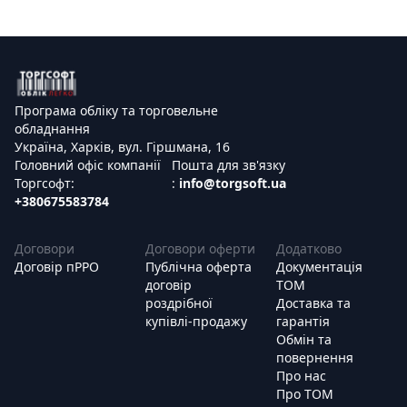
Програма обліку та торговельне
обладнання
Україна, Харків, вул. Гіршмана, 16
Головний офіс компанії
Пошта для зв'язку
Торгсофт:
:
info@torgsoft.ua
+380675583784
Договори
Договори оферти
Додатково
Договір пРРО
Публічна оферта
Документація
договір
ТОМ
роздрібної
Доставка та
купівлі-продажу
гарантія
Обмін та
повернення
Про нас
Про ТОМ