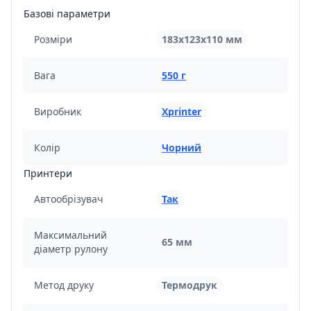
Базові параметри
Розміри
183х123х110 мм
Вага
550 г
Виробник
Xprinter
Колір
Чорний
Принтери
Автообрізувач
Так
Максимальний
65 мм
діаметр рулону
Метод друку
Термодрук