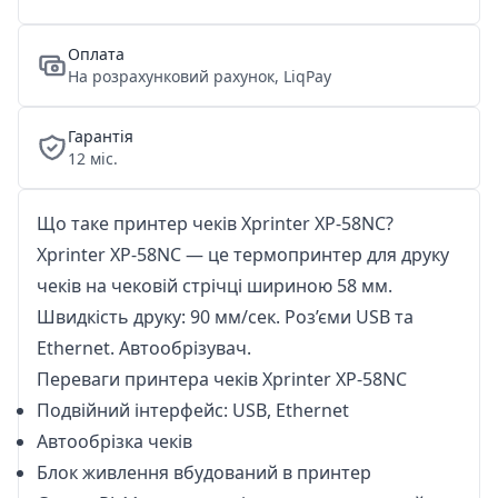
Оплата
На розрахунковий рахунок, LiqPay
Гарантія
12 міс.
Що таке принтер чеків Xprinter XP-58NC?
Xprinter XP-58NC — це термопринтер для друку
чеків на чековій стрічці шириною 58 мм.
Швидкість друку: 90 мм/сек. Роз’єми USB та
Ethernet. Автообрізувач.
Переваги принтера чеків Xprinter XP-58NC
Подвійний інтерфейс: USB, Ethernet
Автообрізка чеків
Блок живлення вбудований в принтер