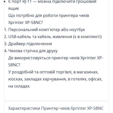
Є порт RJ-11 — можна підключити грошовий
ящик
Що потрібно для роботи принтера чеків
Xprinter XP-58NC?
Персональний комп'ютер або ноутбук
USB-кабель та кабель живлення (є в комплекті)
Драйвер
підключення
Чекова стрічка для друку
Де використовується принтер чеків Xprinter XP-
58NC?
У роздрібній та оптовій торгівлі, в магазинах,
кіосках, закладах харчування, в готелях, офісах,
на складах.
Характеристики Принтер чеків Xprinter XP-58NC