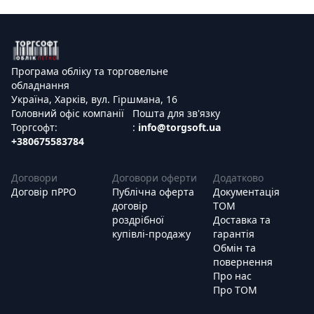
Програма обліку та торговельне
обладнання
Україна, Харків, вул. Гіршмана, 16
Головний офіс компанії
Пошта для зв'язку
Торгсофт:
:
info@torgsoft.ua
+380675583784
Договори
Договори оферти
Додатково
Договір пРРО
Публічна оферта
Документація
договір
ТОМ
роздрібної
Доставка та
купівлі-продажу
гарантія
Обмін та
повернення
Про нас
Про ТОМ