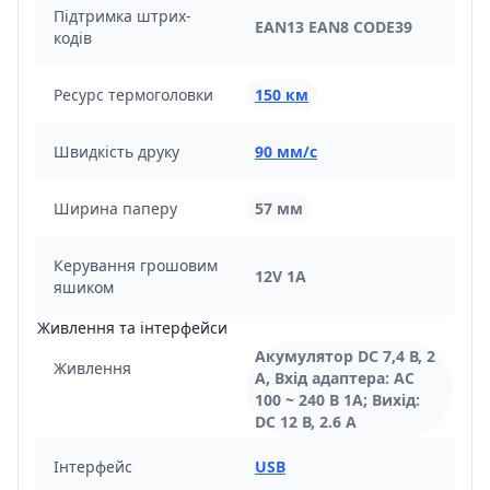
Підтримка штрих-
EAN13 EAN8 CODE39
кодів
Ресурс термоголовки
150 км
Швидкість друку
90 мм/с
Ширина паперу
57 мм
Керування грошовим
12V 1A
яшиком
Живлення та інтерфейси
Акумулятор DC 7,4 В, 2
Живлення
A, Вхід адаптера: AC
100 ~ 240 В 1А; Вихід:
DC 12 В, 2.6 А
Інтерфейс
USB