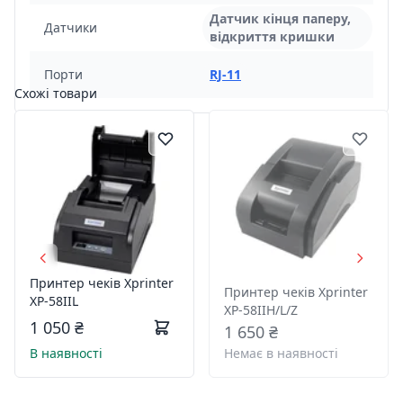
Датчик кінця паперу,
Датчики
відкриття кришки
Порти
RJ-11
Схожі товари
Принтер чеків Xprinter
Принтер чеків Xprinter
XP-58IIL
XP-58IIН/L/Z
1 050 ₴
1 650 ₴
В наявності
Немає в наявності