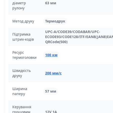
діаметр
63 мм
рулону
Метод друку
Термодрук
UPC-A/CODE39/CODABAR/UPC-
Підтримка
ECODE93/CODE128/ITF/EAN8(JAN8)EAN
штрих-кодів
QRCode(500)
Ресурс
100 км
термоголовки
Швидкість
200 мм/с
друку
Ширина
57 мм
паперу
Керування
грошовим
12V 1A