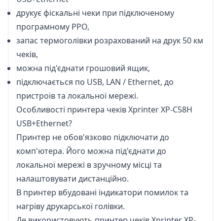
друкує фіскальні чеки при підключеному
програмному РРО,
запас термоголівки розрахований на друк 50 км
чеків,
можна під'єднати грошовий ящик,
підключається по USB, LAN / Ethernet, до
пристроїв та локальної мережі.
Особливості принтера чеків Xprinter XP-C58H
USB+Ethernet?
Принтер не обов'язково підключати до
комп'ютера. Його можна під'єднати до
локальної мережі в зручному місці та
налаштовувати дистанційно.
В принтер вбудовані індикатори помилок та
нагріву друкарської голівки.
Де використовують принтер чеків Xprinter XP-