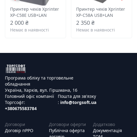
Принтер чеків Xprinter
Принтер чеків Xprinter
XP-C58E USB+LAN
XP-C58A USB+LAN
2 000 ₴
2 350 ₴
Немає в наявності
Немає в наявності
Програма обліку та торговельне
обладнання
Україна, Харків, вул. Гіршмана, 16
Головний офіс компанії
Пошта для зв'язку
Торгсофт:
:
info@torgsoft.ua
+380675583784
Договори
Договори оферти
Додатково
Договір пРРО
Публічна оферта
Документація
договір
ТОМ