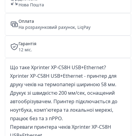
Нова Пошта
Оплата
На розрахунковий рахунок, LiqPay
Гарантія
12 міс.
Що таке Xprinter XP-C58H USB+Ethernet?
Xprinter XP-С58H USB+Ethernet - принтер для
друку чеків на термопапері шириною 58 мм.
Друкує зі швидкістю 200 мм/сек, оснащений
автообрізувачем. Принтер підключається до
ноутбука, комп'ютера та локальної мережі,
працює без та з пРРО.
Переваги принтера чеків Xprinter XP-C58H
USB+Ethernet