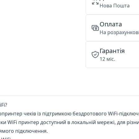
Нова Пошта
Оплата
На розрахункови
Гарантія
12 міс.
Fi?
опринтер чеків із підтримкою бездротового WiFi-підключ
дяки WiFi принтер доступний в локальній мережі, для різн
рямого підключення.