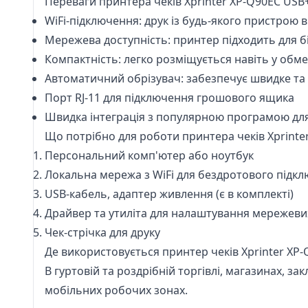
Переваги принтера чеків Xprinter XP-Q90EC USB
WiFi-підключення: друк із будь-якого пристрою 
Мережева доступність: принтер підходить для бі
Компактність: легко розміщується навіть у об
Автоматичний обрізувач: забезпечує швидке та з
Порт RJ-11 для підключення грошового ящика
Швидка інтеграція з популярною програмою для 
Що потрібно для роботи принтера чеків Xprinte
Персональний комп'ютер або ноутбук
Локальна мережа з WiFi для бездротового підкл
USB-кабель, адаптер живлення (є в комплекті)
Драйвер та утиліта для налаштування мережеви
Чек-стрічка для друку
Де використовується принтер чеків Xprinter XP
В гуртовій та роздрібній торгівлі, магазинах, за
мобільних робочих зонах.