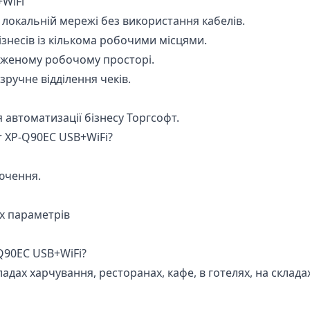
+WiFi
в локальній мережі без використання кабелів.
знесів із кількома робочими місцями.
меженому робочому просторі.
ручне відділення чеків.
автоматизації бізнесу Торгсофт.
r XP-Q90EC USB+WiFi?
ючення.
х параметрів
-Q90EC USB+WiFi?
кладах харчування, ресторанах, кафе, в готелях, на склада