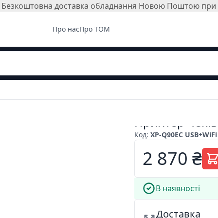
і. Безкоштовна доставка обладнання Новою Поштою при з
Про нас
Про ТОМ
Принтер чеків
Код
:
XP-Q90EC USB+WiFi
2 870 ₴
В наявності
Доставка