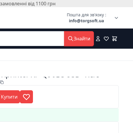
амовленні від 1100 грн
Пошта для зв'язку :
info@torgsoft.ua
Знайти
 Xprinter XP-Q90EC USB+WIFI
Купити