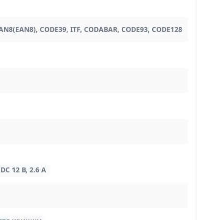
JAN8(EAN8), CODE39, ITF, CODABAR, CODE93, CODE128
DC 12 В, 2.6 А