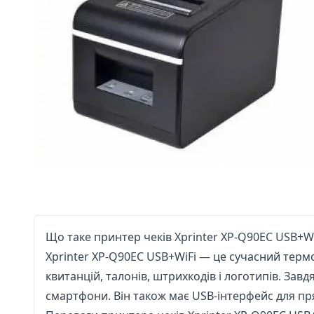
Що таке принтер чеків Xprinter XP-Q90EC USB+Wi
Xprinter XP-Q90EC USB+WiFi — це сучасний терм
квитанцій, талонів, штрихкодів і логотипів. Зав
смартфони. Він також має USB-інтерфейс для п