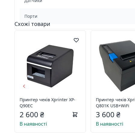
Датчики
Порти
Схожі товари
Принтер чеків Xprinter XP-
Принтер чеків Xpri
Q90EC
Q801K USB+WiFi
2 600 ₴
3 600 ₴
В наявності
В наявності