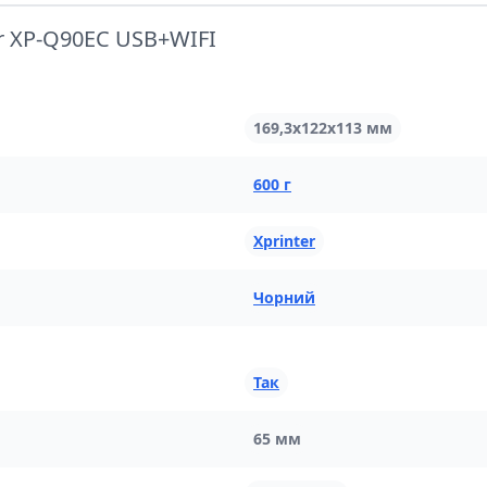
r XP-Q90EC USB+WIFI
169,3х122х113 мм
600 г
Xprinter
Чорний
Так
65 мм