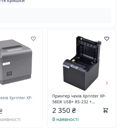
иття кришки
Принтер чеків Xprinter XP-
ків Xprinter XP-
58IIK USB+ RS-232 +
Bluetooth + WiFi
2 350 ₴
₴
наявності
В наявності