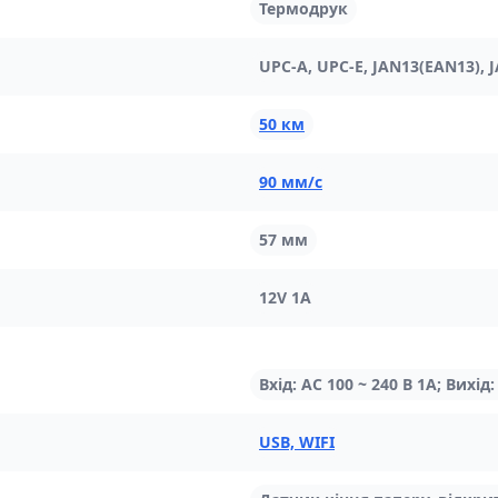
Термодрук
UPC-A, UPC-E, JAN13(EAN13), 
50 км
90 мм/с
57 мм
12V 1A
Вхід: AC 100 ~ 240 В 1А; Вихід: 
USB, WIFI