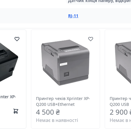
Датчик кінця паперу, відкр
RJ-11
nter XP-
Принтер чеків Xprinter XP-
Принтер че
Q200 USB+Ethernet
Q200 USB
4 500 ₴
2 900 
Немає в наявності
Немає в 