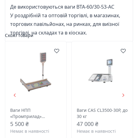
Де використовуються ваги ВТА-60/30-53-АС
У роздрібній та оптовій торгівлі, в магазинах,
торгових павільйонах, на ринках, для виїзної
торгівлі, на складах та в кіосках.
Схожі товари
Ваги НПП
Ваги CAS CL3500-30P, до
«Промприлад»
30 кг
ВТА-60/15-5-А з
5 500 ₴
47 000 ₴
вбудованим
Немає в наявності
Немає в наявності
акумулятором