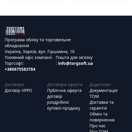
Програма обліку та торговельне
обладнання
Україна, Харків, вул. Гіршмана, 16
Головний офіс компанії
Пошта для зв'язку
Торгсофт:
:
info@torgsoft.ua
+380675583784
Договори
Договори оферти
Додатково
Договір пРРО
Публічна оферта
Документація
договір
ТОМ
роздрібної
Доставка та
купівлі-продажу
гарантія
Обмін та
повернення
Про нас
Про ТОМ