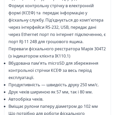
Формує контрольну стрічку в електронній
формі (КСЕФ) та передає інформацію у
фіскальну службу. Під'єднується до комп'ютера
через інтерфейси RS-232, USB, передає дані
через Ethernet порт по інтернет підключенню, є
порт RJ-11 24B для грошового ящика.
Переваги фіскального реєстратора Марія 304Т2
(з індикатором клієнта ІК110.1)
Вбудована пам'ять microSD для збереження
контрольної стрічки КСЕФ за весь період
експлуатації.
Продуктивність — швидкість друку 250 мм/с.
Друк чеків шириною як 57 мм, так і 80 мм.
Автообріка чеків.
Вміщає рулони паперу діаметром до 102 мм
Що потрібно для роботи фіскального