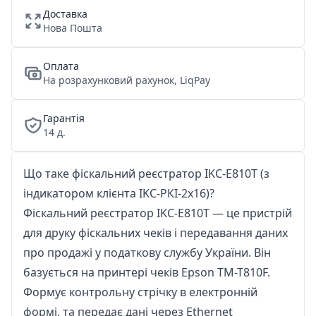
Доставка
Нова Пошта
Оплата
На розрахунковий рахунок, LiqPay
Гарантія
14 д.
Що таке фіскальний реєстратор IKC-E810T (з
індикатором клієнта IKC-РКІ-2х16)?
Фіскальний реєстратор IKC-E810T — це пристрій
для друку фіскальних чеків і передавання даних
про продажі у податкову службу України. Він
базується на принтері чеків Epson TM-T810F.
Формує контрольну стрічку в електронній
формі, та передає дані через Ethernet