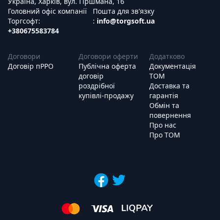
Україна, Харків, вул. Гіршмана, 16
Головний офіс компанії
Пошта для зв'язку
Торгсофт:
:
info@torgsoft.ua
+380675583784
Договори
Договори оферти
Додатково
Договір пРРО
Публічна оферта
Документація
договір
ТОМ
роздрібної
Доставка та
купівлі-продажу
гарантія
Обмін та
повернення
Про нас
Про ТОМ