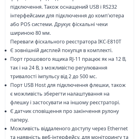
підключення. Також оснащений USB і RS232
інтерфейсами для підключення до комп'ютера
або POS системи. Друкує фіскальні чеки
шириною 80 мм.
Переваги фіскального реєстратора IKC-E810T
Є зовнішній дисплей покупця в комплекті.
Порт грошового ящика RJ-11 працює як на 12 В,
так і на 24 В, з можливістю регулювання
тривалості імпульсу від 2 до 500 мс.
Порт USB Host для підключення флешки, також
є можливість зберегти налаштування на
флешку і застосувати на іншому реєстраторі.
Є датчик сповіщення про закінчення рулону
паперу.
Можливість віддаленого доступу через Ethernet
та наявність веб-інтерфейсу, для моніторингу та