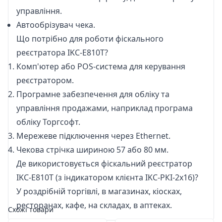
управління.
Автообрізувач чека.
Що потрібно для роботи фіскального
реєстратора IKC-E810T?
Комп'ютер або POS-система для керування
реєстратором.
Програмне забезпечення для обліку та
управління продажами, наприклад програма
обліку
Торгсофт
.
Мережеве підключення через Ethernet.
Чекова стрічка
шириною 57 або 80 мм.
Де використовується фіскальний реєстратор
IKC-E810T (з індикатором клієнта IKC-РКІ-2х16)?
У роздрібній торгівлі, в магазинах, кіосках,
ресторанах, кафе, на складах, в аптеках.
Схожі товари