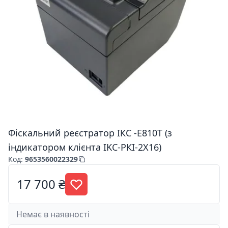
Фіскальний реєстратор ІКС -E810T (з
індикатором клієнта IKC-РКІ-2Х16)
Код
:
9653560022329
17 700 ₴
Немає в наявності