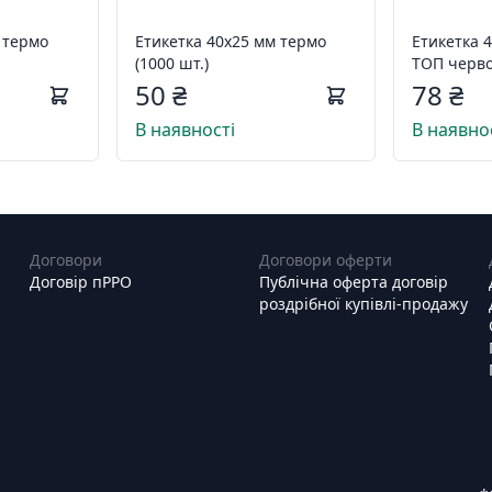
 термо
Етикетка 40х25 мм термо
Етикетка 
(1000 шт.)
ТОП черво
шт.)
50 ₴
78 ₴
В наявності
В наявно
Договори
Договори оферти
Договір пРРО
Публічна оферта договір
роздрібної купівлі-продажу