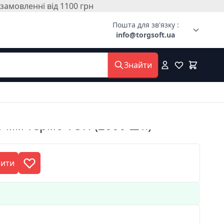
амовленні від 1100 грн
Пошта для зв'язку :
info@torgsoft.ua
Знайти
5 мм термо ТОП (2000 шт.)
пити