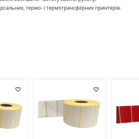
ерсальних
,
термо- і термотрансферних
принтерів.