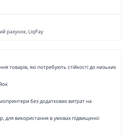
й рахунок, LiqPay
я товарів, які потребують стійкості до низьких
йок
мопринтери без додаткових витрат на
тур, для використання в умовах підвищеної