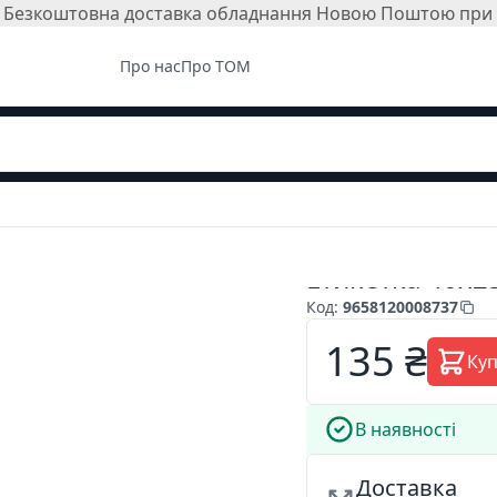
і. Безкоштовна доставка обладнання Новою Поштою при з
Про нас
Про ТОМ
Етикетка 40х2
Код
:
9658120008737
135 ₴
Ку
В наявності
Доставка