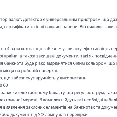
тор валют. Детектор є універсальним пристроєм, що дозв
 сертифікати та інші важливі папери. Він виявляє захисн
4 вати кожна, що забезпечує високу ефективність пере
країни, а також захищені документи, такі як посвідчення
ня банкнота буде різко відрізнятися білим кольором, що
 місця на робочій поверхні.
 що забезпечує зручність у використанні.
s 60
, завдяки електронному баласту, що регулює струм, тако
ктричної мережі. В комплекті йдуть всі необхідні кабелі
я виявлення захисних елементів на банкнотах та докумен
 або документ під УФ-лампу для перевірки.