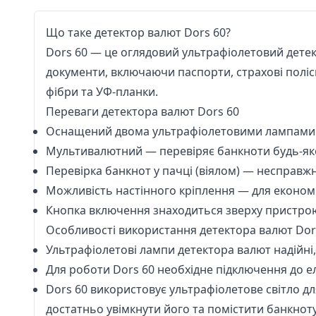
Що таке детектор валют Dors 60?
Dors 60 — це оглядовий ультрафіолетовий детек
документи, включаючи паспорти, страхові поліси,
фібри та УФ-планки.
Переваги детектора валют Dors 60
Оснащений двома ультрафіолетовими лампами по 
Мультивалютний — перевіряє банкноти будь-якої 
Перевірка банкнот у пачці (віялом) — несправж
Можливість настінного кріплення — для економії
Кнопка включення знаходиться зверху пристрою,
Особливості використання детектора валют Dor
Ультрафіолетові лампи детектора валют надійні
Для роботи Dors 60 необхідне підключення до еле
Dors 60 використовує ультрафіолетове світло дл
достатньо увімкнути його та помістити банкноту