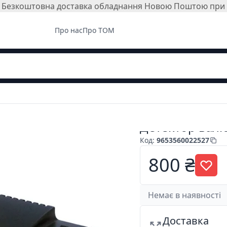
і. Безкоштовна доставка обладнання Новою Поштою при з
Про нас
Про ТОМ
Детектор валю
Код
:
9653560022527
800 ₴
Немає в наявності
Доставка