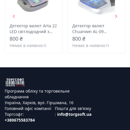
Детектор валют Arta 22
Детектор валют
LED світлодіодний з
Chuanwei AL-09
акумулятором
світлодіодний з
800 ₴
800 ₴
акумулятором
Немає в наявності
Немає в наявності
Програма обліку та торговельне
обладнання
Україна, Харків, вул. Гіршмана, 16
Головний офіс компанії
Пошта для зв'язку
Торгсофт:
:
info@torgsoft.ua
+380675583784