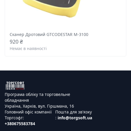
Сканер Дротовий GTCODESTAR M-3100
920 ₴
Немає в наявності
Програма обліку та торговельне
обладнання
Україна, Харків, вул. Гіршмана, 16
Головний офіс компанії
Пошта для зв'язку
Торгсофт:
:
info@torgsoft.ua
+380675583784