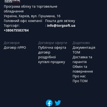
Програма обліку та торговельне
обладнання
Україна, Харків, вул. Гіршмана, 16
Головний офіс компанії
Пошта для зв'язку
Торгсофт:
:
info@torgsoft.ua
+380675583784
Договори
Договори оферти
Додатково
Договір пРРО
Публічна оферта
Документація
договір
ТОМ
роздрібної
Доставка та
купівлі-продажу
гарантія
Обмін та
повернення
Про нас
Про ТОМ