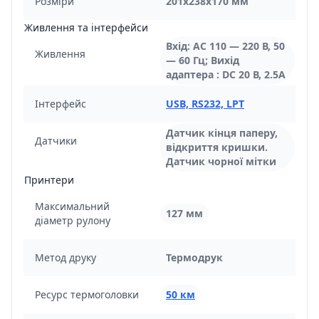
Розміри
201х238х170 мм
Живлення та інтерфейси
Вхід: AC 110 — 220 В, 50
Живлення
— 60 Гц; Вихід
адаптера : DC 20 В, 2.5A
Інтерфейс
USB, RS232, LPT
Датчик кінця паперу,
Датчики
відкриття кришки.
Датчик чорної мітки
Принтери
Максимальний
127 мм
діаметр рулону
Метод друку
Термодрук
Ресурс термоголовки
50 км