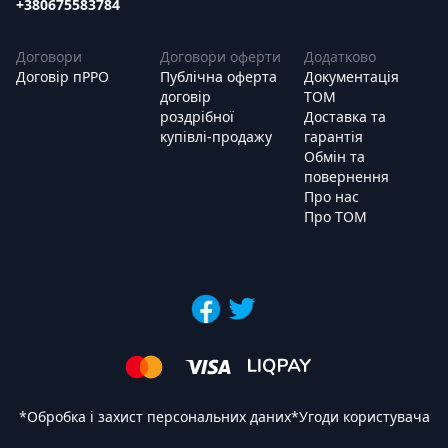
+380675583784
Договори
Договори оферти
Додатково
Договір пРРО
Публічна оферта
Документація
договір
ТОМ
роздрібної
Доставка та
купівлі-продажу
гарантія
Обмін та
повернення
Про нас
Про ТОМ
*
Обробка і захист персональних даних
*
Угоди користувача