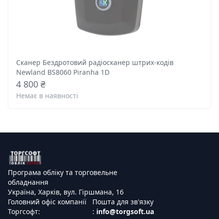
Сканер Бездротовий радіосканер штрих-кодів
Newland BS8060 Piranha 1D
4 800 ₴
Немає в наявності
Програма обліку та торговельне
обладнання
Україна, Харків, вул. Гіршмана, 16
Головний офіс компанії
Пошта для зв'язку
Торгсофт:
:
info@torgsoft.ua