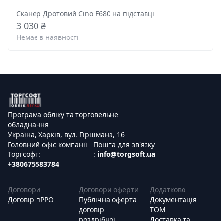
Сканер Дротовий Cino F680 на підставці
3 030 ₴
Немає в наявності
Програма обліку та торговельне
обладнання
Україна, Харків, вул. Гіршмана, 16
Головний офіс компанії
Пошта для зв'язку
Торгсофт:
:
info@torgsoft.ua
+380675583784
Договори
Договори оферти
Додатково
Договір пРРО
Публічна оферта
Документація
договір
ТОМ
роздрібної
Доставка та