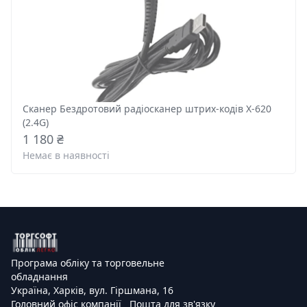
Сканер Бездротовий радіосканер штрих-кодів X-620
(2.4G)
1 180 ₴
Немає в наявності
Програма обліку та торговельне
обладнання
Україна, Харків, вул. Гіршмана, 16
Головний офіс компанії
Пошта для зв'язку