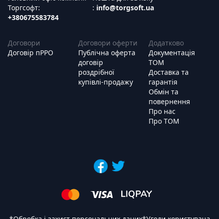
Торгсофт:
:
info@torgsoft.ua
+380675583784
Договори
Договори оферти
Додатково
Договір пРРО
Публічна оферта
Документація
договір
ТОМ
роздрібної
Доставка та
купівлі-продажу
гарантія
Обмін та
повернення
Про нас
Про ТОМ
*
Обробка і захист персональних даних
*
Угоди користувача