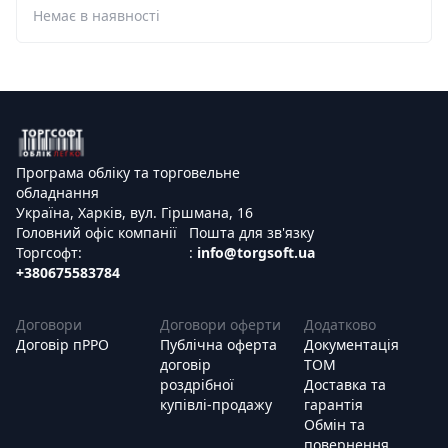
Немає в наявності
Програма обліку та торговельне
обладнання
Україна, Харків, вул. Гіршмана, 16
Головний офіс компанії
Пошта для зв'язку
Торгсофт:
:
info@torgsoft.ua
+380675583784
Договори
Договори оферти
Додатково
Договір пРРО
Публічна оферта
Документація
договір
ТОМ
роздрібної
Доставка та
купівлі-продажу
гарантія
Обмін та
повернення