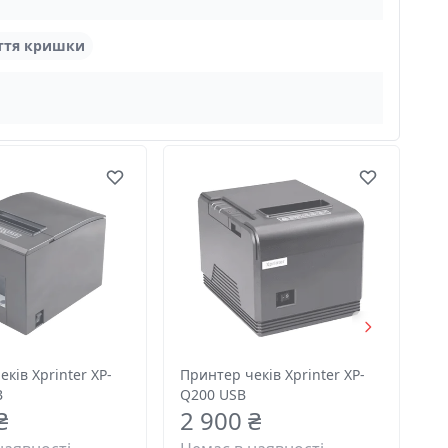
иття кришки
ків Xprinter XP-
Принтер чеків Xprinter XP-
B
Q200 USB
₴
2 900 ₴