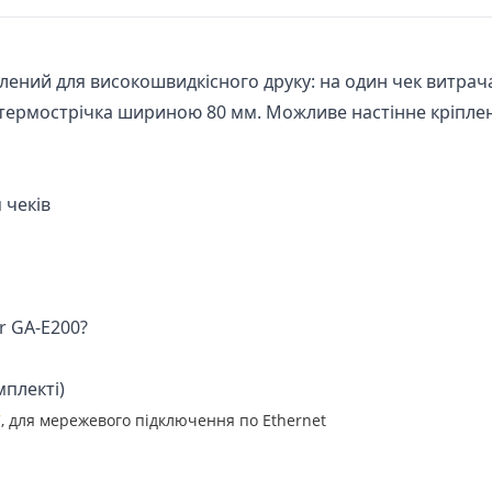
лений для високошвидкісного друку: на один чек витра
ть термострічка шириною 80 мм. Можливе настінне кріпле
 чеків
r GA-E200?
мплекті)
7
, для мережевого підключення по Ethernet