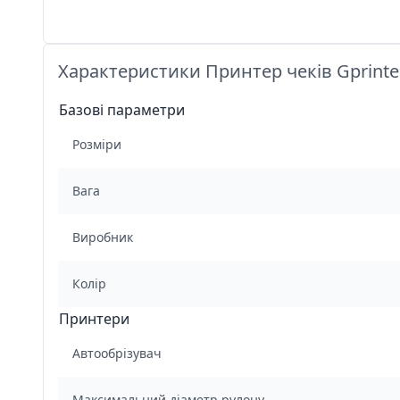
Характеристики Принтер чеків Gprinter
Базові параметри
Розміри
Вага
Виробник
Колір
Принтери
Автообрізувач
Максимальний діаметр рулону