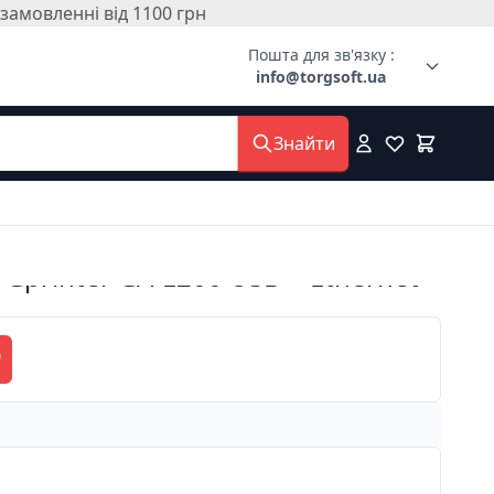
амовленні від 1100 грн
Пошта для зв'язку :
info@torgsoft.ua
Знайти
Gprinter GA-E200 USB + Ethernet