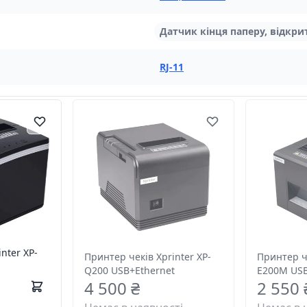
Датчик кінця паперу, відкр
RJ-11
nter XP-
Принтер чеків Xprinter XP-
Принтер че
Q200 USB+Ethernet
E200M US
4 500 ₴
2 550 