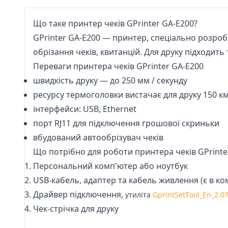
Що таке принтер чеків GPrinter GA-E200?
GPrinter GA-E200 — принтер, спеціально розроб
обрізання чеків, квитанцій. Для друку підходи
Переваги принтера чеків GPrinter GA-E200
швидкість друку — до 250 мм / секунду
ресурсу термоголовки вистачає для друку 150 км
інтерфейси: USB, Ethernet
порт RJ11 для підключення грошової скриньки
вбудований автообрізувач чеків
Що потрібно для роботи принтера чеків GPrinte
Персональний комп'ютер або ноутбук
USB-кабель, адаптер та кабель живлення (є в ко
Драйвер
підключення,
утиліта
GprintSetTool_En_2.0
Чек-стрічка
для друку