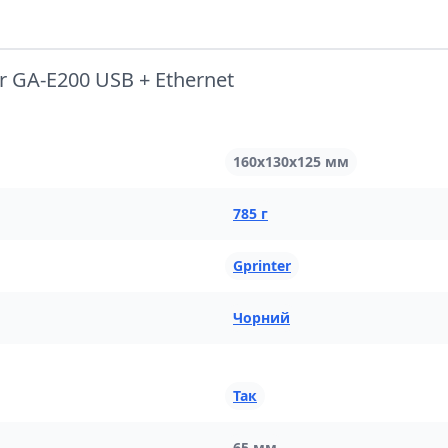
 GA-E200 USB + Ethernet
160x130x125 мм
785 г
Gprinter
Чорний
Так
65 мм