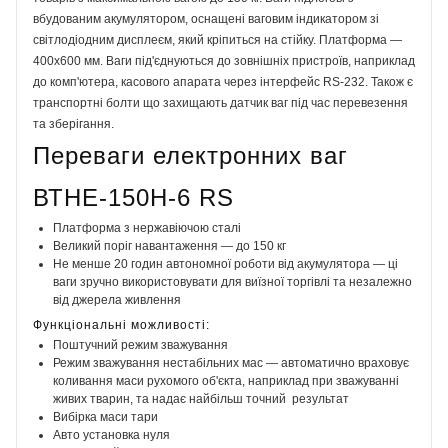
вбудованим акумулятором, оснащені ваговим індикатором зі
світлодіодним дисплеєм, який кріпиться на стійку. Платформа —
400х600 мм. Ваги під'єднуються до зовнішніх пристроїв, наприклад
до комп'ютера, касового апарата через інтерфейс RS-232. Також є
транспортні болти що захищають датчик ваг під час перевезення
та зберігання.
Переваги електронних ваг
ВТНЕ-150Н-6 RS
Платформа з нержавіючою сталі
Великий поріг навантаження — до 150 кг
Не менше 20 годин автономної роботи від акумулятора — ці
ваги зручно використовувати для виїзної торгівлі та незалежно
від джерела живлення
Функціональні можливості:
Поштучний режим зважування
Режим зважування нестабільних мас — автоматично враховує
коливання маси рухомого об'єкта, наприклад при зважуванні
живих тварин, та надає найбільш точний результат
Вибірка маси тари
Авто установка нуля