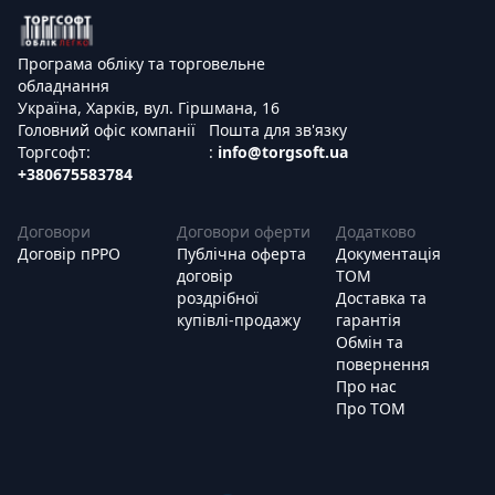
Програма обліку та торговельне
обладнання
Україна, Харків, вул. Гіршмана, 16
Головний офіс компанії
Пошта для зв'язку
Торгсофт:
:
info@torgsoft.ua
+380675583784
Договори
Договори оферти
Додатково
Договір пРРО
Публічна оферта
Документація
договір
ТОМ
роздрібної
Доставка та
купівлі-продажу
гарантія
Обмін та
повернення
Про нас
Про ТОМ