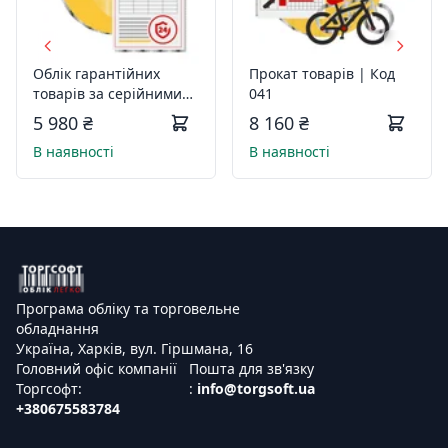
Облік гарантійних
Прокат товарів | Код
товарів за серійними
041
номерами | Код 010
5 980 ₴
8 160 ₴
В наявності
В наявності
Програма обліку та торговельне
обладнання
Україна, Харків, вул. Гіршмана, 16
Головний офіс компанії
Пошта для зв'язку
Торгсофт:
:
info@torgsoft.ua
+380675583784