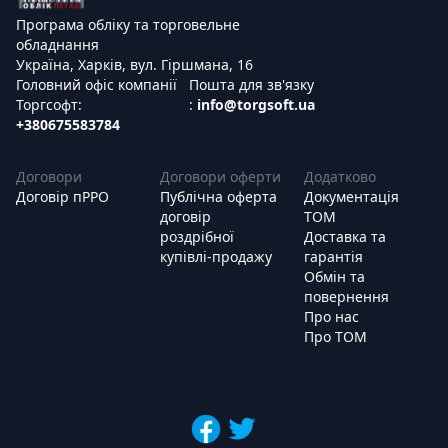
Програма обліку та торговельне
обладнання
Україна, Харків, вул. Гіршмана, 16
Головний офіс компанії
Пошта для зв'язку
Торгсофт:
:
info@torgsoft.ua
+380675583784
Договори
Договори оферти
Додатково
Договір пРРО
Публічна оферта
Документація
договір
ТОМ
роздрібної
Доставка та
купівлі-продажу
гарантія
Обмін та
повернення
Про нас
Про ТОМ