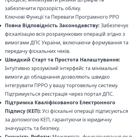
забезпечити прозорість обліку.
Ключові Функції та Переваги Програмного РРО
Повна Відповідність Законодавству:
Забезпечує
фіскалізацію всіх розрахункових операцій згідно з
вимогами ДПС України, включаючи формування та
передачу фіскальних чеків.
Швидкий Старт та Простота Налаштування:
Інтуїтивно зрозумілий інтерфейс та мінімальні
вимоги до обладнання дозволяють швидко
інтегрувати ПРРО у вашу торговельну систему.
Підтримується реєстрація через портал ДПС.
Підтримка Кваліфікованого Електронного
Підпису (КЕП):
Усі фіскальні операції підписуються
за допомогою КЕП, гарантуючи їх юридичну
значущість та безпеку.
Гнучкість Роботи:
Можливість функціонування як в