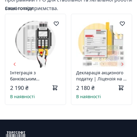
вашого підприємства.
Схожі товари
Інтеграція з
Декларація акцизного
банківським
податку | Ліцензія на 1
терміналом | Ліцензія
рік | Код 090
2 190 ₴
2 180 ₴
на 1 рік | Код 088
В наявності
В наявності