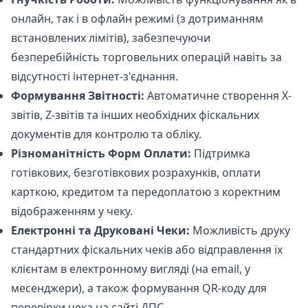
онлайн, так і в офлайн режимі (з дотриманням
встановлених лімітів), забезпечуючи
безперебійність торговельних операцій навіть за
відсутності інтернет-з'єднання.
Формування Звітності:
Автоматичне створення X-
звітів, Z-звітів та інших необхідних фіскальних
документів для контролю та обліку.
Різноманітність Форм Оплати:
Підтримка
готівкових, безготівкових розрахунків, оплати
карткою, кредитом та передоплатою з коректним
відображенням у чеку.
Електронні та Друковані Чеки:
Можливість друку
стандартних фіскальних чеків або відправлення їх
клієнтам в електронному вигляді (на email, у
месенджери), а також формування QR-коду для
перевірки чека на сайті ДПС.