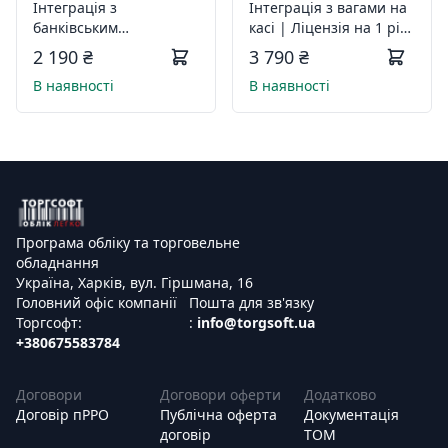
Інтеграція з
Інтеграція з вагами на
банківським
касі | Ліцензія на 1 рік
терміналом | Ліцензія
| Код 098
2 190 ₴
3 790 ₴
на 1 рік | Код 088
В наявності
В наявності
Програма обліку та торговельне
обладнання
Україна, Харків, вул. Гіршмана, 16
Головний офіс компанії
Пошта для зв'язку
Торгсофт:
:
info@torgsoft.ua
+380675583784
Договори
Договори оферти
Додатково
Договір пРРО
Публічна оферта
Документація
договір
ТОМ