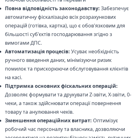
Повна відповідність законодавству:
Забезпечує
автоматичну фіскалізацію всіх розрахункових
операцій (готівка, картка), що є обов'язковим для
більшості суб'єктів господарювання згідно з
вимогами ДПС.
Автоматизація процесів:
Усуває необхідність
ручного введення даних, мінімізуючи ризик
помилок та прискорюючи обслуговування клієнтів
на касі.
Підтримка основних фіскальних операцій:
Дозволяє формувати та друкувати Z-звіти, X-звіти, 0-
чеки, а також здійснювати операції повернення
товару та анулювання чеків.
Зменшення операційних витрат:
Оптимізує
робочий час персоналу та власника, дозволяючи
зосередитися на розвитку бізнесу замість рутинних