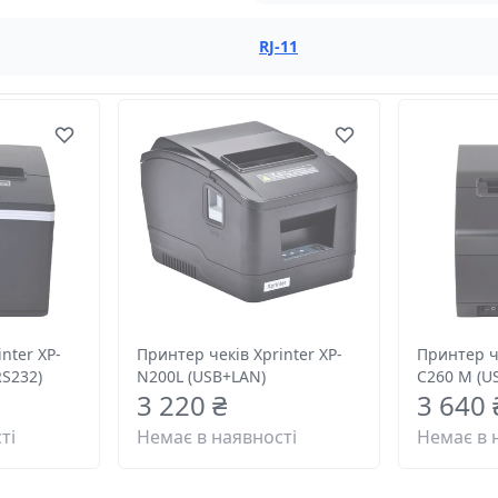
RJ-11
nter XP-
Принтер чеків Xprinter XP-
Принтер че
S232)
N200L (USB+LAN)
C260 M (US
3 220 ₴
3 640 
ті
Немає в наявності
Немає в 