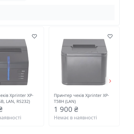
ків Xprinter XP-
Принтер чеків Xprinter XP-
B, LAN, RS232)
T58H (LAN)
₴
1 900 ₴
наявності
Немає в наявності