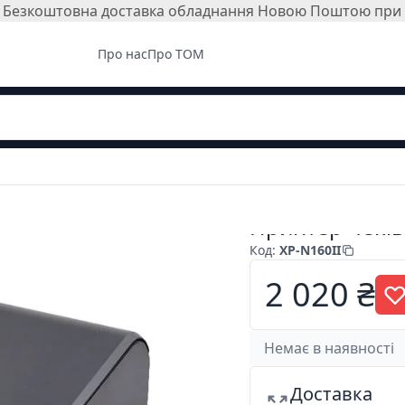
і. Безкоштовна доставка обладнання Новою Поштою при з
Про нас
Про ТОМ
Принтер чеків 
Код
:
XP-N160II
2 020 ₴
Немає в наявності
Доставка