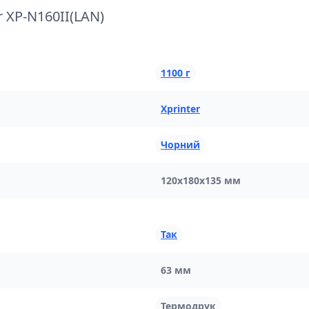
 XP-N160II(LAN)
1100 г
Xprinter
Чорний
120х180х135 мм
Так
63 мм
Термодрук