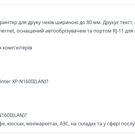
ринтер для друку чеків шириною до 80 мм. Друкує текст,
thernet, оснащений автообрізувачем та портом RJ-11 для
х комп'ютерів
nter XP-N160II(LAN)?
160II(LAN)?
е, кіосках, мінімаркетах, АЗС, на складах та у сфері послу