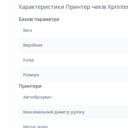
Характеристики Принтер чеків Xprinter
Базові параметри
Вага
Виробник
Колір
Розміри
Принтери
Автообрізувач
Максимальний діаметр рулону
Метод друку