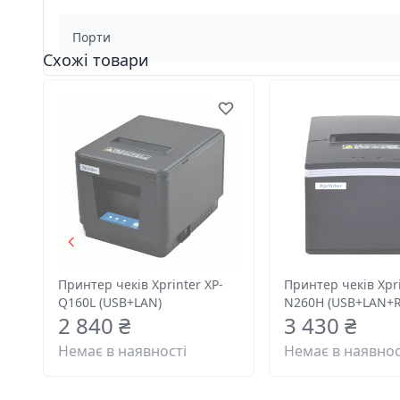
Порти
Схожі товари
Принтер чеків Xprinter XP-
Принтер чеків Xpri
Q160L (USB+LAN)
N260H (USB+LAN+R
2 840 ₴
3 430 ₴
Немає в наявності
Немає в наявнос