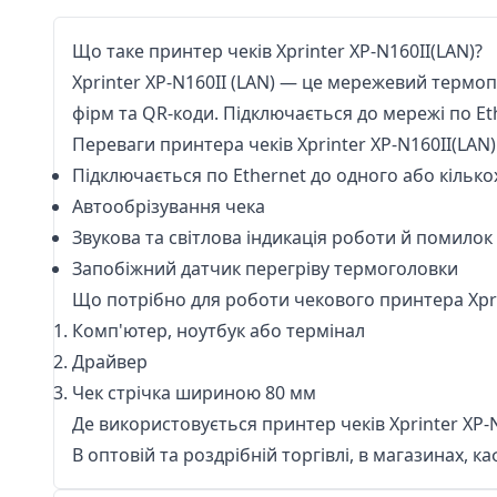
Що таке принтер чеків Xprinter XP-N160II(LAN)?
Xprinter XP-N160II (LAN) — це мережевий термоп
фірм та QR-коди. Підключається до мережі по E
Переваги принтера чеків Xprinter XP-N160II(LAN)
Підключається по Ethernet до одного або кілько
Автообрізування чека
Звукова та світлова індикація роботи й помилок
Запобіжний датчик перегріву термоголовки
Що потрібно для роботи чекового принтера Xpri
Комп'ютер, ноутбук або термінал
Драйвер
Чек стрічка
шириною 80 мм
Де використовується принтер чеків Xprinter XP-N
В оптовій та роздрібній торгівлі, в магазинах, каф