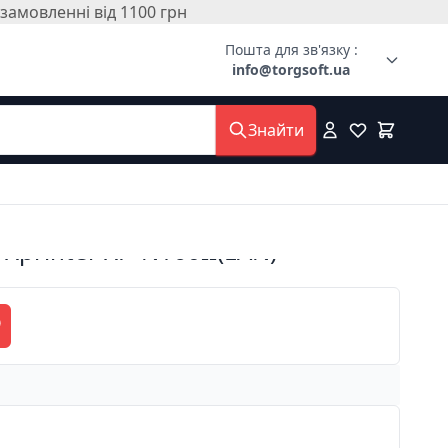
амовленні від 1100 грн
Пошта для зв'язку :
info@torgsoft.ua
Знайти
Xprinter XP-N160II(LAN)