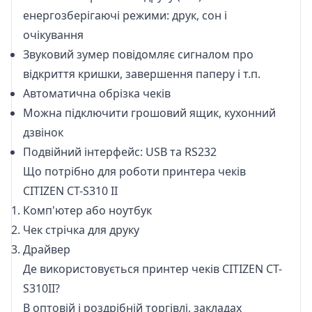
енергозберігаючі режими: друк, сон і
очікування
Звуковий зумер повідомляє сигналом про
відкриття кришки, завершення паперу і т.п.
Автоматична обрізка чеків
Можна підключити грошовий ящик, кухонний
дзвінок
Подвійний інтерфейс: USB та RS232
Що потрібно для роботи принтера чеків
CITIZEN CT-S310 II
Комп'ютер або ноутбук
Чек
стрічка
для друку
Драйвер
Де використовується принтер чеків CITIZEN CT-
S310II?
В оптовій і роздрібній торгівлі, закладах