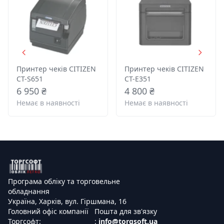
Принтер чеків CITIZEN
Принтер чеків CITIZEN
CT-S651
CT-E351
6 950 ₴
4 800 ₴
Немає в наявності
Немає в наявності
Програма обліку та торговельне
обладнання
Україна, Харків, вул. Гіршмана, 16
Головний офіс компанії
Пошта для зв'язку
Торгсофт:
:
info@torgsoft.ua