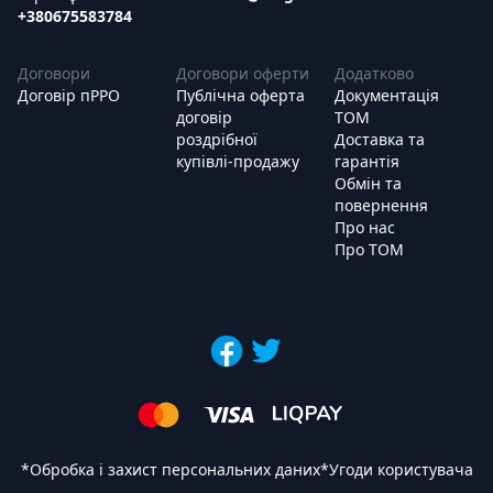
+380675583784
Договори
Договори оферти
Додатково
Договір пРРО
Публічна оферта
Документація
договір
ТОМ
роздрібної
Доставка та
купівлі-продажу
гарантія
Обмін та
повернення
Про нас
Про ТОМ
*
Обробка і захист персональних даних
*
Угоди користувача