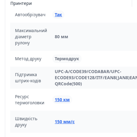
Принтери
Автообрізувач
Так
Максимальний
діаметр
80 мм
рулону
Метод друку
Термодрук
UPC-A/CODE39/CODABAR/UPC-
Підтримка
ECODE93/CODE128/ITF/EAN8(JAN8)EAN
штрих-кодів
QRCode(500)
Ресурс
150 км
термоголовки
Швидкість
150 мм/с
друку