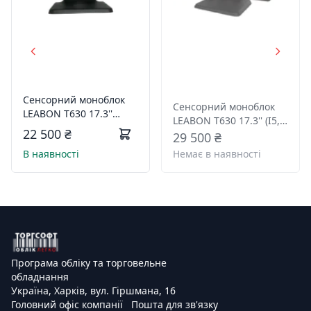
Сенсорний моноблок
Сенсорний моноблок
LEABON T630 17.3''
LEABON T630 17.3'' (I5,
(Intel Celeron J4125,
22 500 ₴
8/128)
29 500 ₴
8/128)
В наявності
Немає в наявності
Програма обліку та торговельне
обладнання
Україна, Харків, вул. Гіршмана, 16
Головний офіс компанії
Пошта для зв'язку