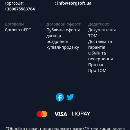
Торгсофт:
:
info@torgsoft.ua
+380675583784
Договори
Договори оферти
Додатково
Договір пРРО
Публічна оферта
Документація
договір
ТОМ
роздрібної
Доставка та
купівлі-продажу
гарантія
Обмін та
повернення
Про нас
Про ТОМ
*
Обробка і захист персональних даних
*
Угоди користувача