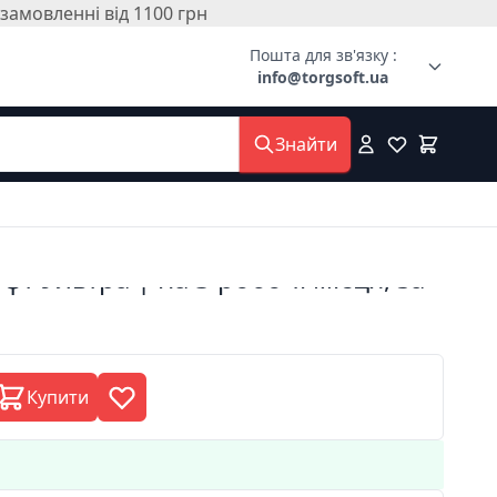
амовленні від 1100 грн
Пошта для зв'язку :
info@torgsoft.ua
Знайти
офт Ультра | на 3 робочі місця, за
Купити