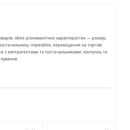
оварів; облік різноманітних характеристик — розмір,
 постачальнику, переоблік, переміщення на торгові
бота з контрагентами та постачальниками; контроль та
ткування.