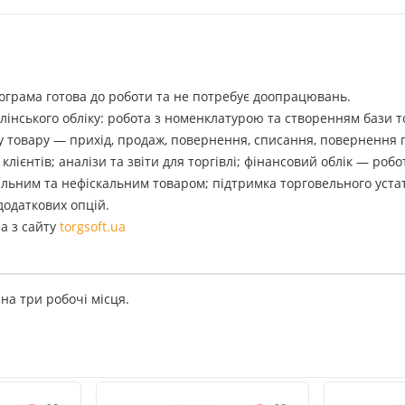
рограма готова до роботи та не потребує доопрацювань.
влінського обліку: робота з номенклатурою та створенням бази т
уху товару — прихід, продаж, повернення, списання, повернення
клієнтів; аналізи та звіти для торгівлі; фінансовий облік — ро
альним та нефіскальним товаром; підтримка торговельного уста
одаткових опцій.
а з сайту
torgsoft.ua
 на три робочі місця.