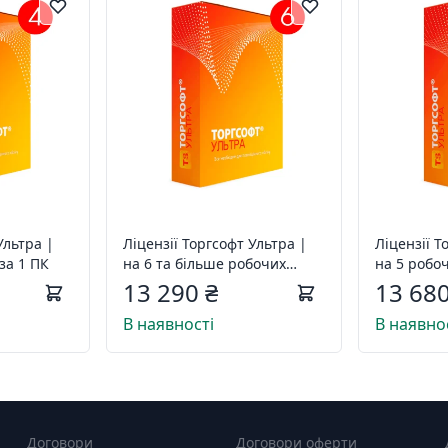
Ультра |
Ліцензії Торгсофт Ультра |
Ліцензії Т
 за 1 ПК
на 6 та більше робочих
на 5 робоч
місць, за 1 ПК
13 290 ₴
13 680
В наявності
В наявно
Договори
Договори оферти