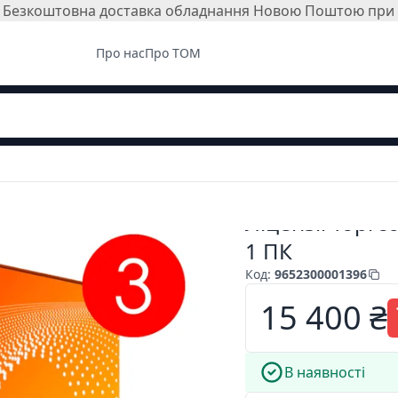
і. Безкоштовна доставка обладнання Новою Поштою при з
Про нас
Про ТОМ
Ліцензії Торгс
1 ПК
Код
:
9652300001396
15 400 ₴
В наявності