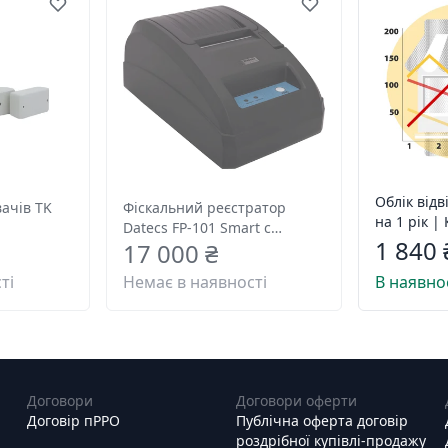
Облік відв
вачів TK
Фіскальний реєстратор
на 1 рік |
Datecs FP-101 Smart с
1 840 
17 000 ₴
индикатором DPD-204 и WIFI
ті
Немає в наявності
В наявно
Договори
Договори оферти
Договір пРРО
Публічна оферта договір
роздрібної купівлі-продажу