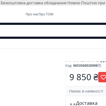
і. Безкоштовна доставка обладнання Новою Поштою при з
Про нас
Про ТОМ
Лічильник відв
Код
:
9653560020998
9 850 ₴
Немає в наявності
Доставка