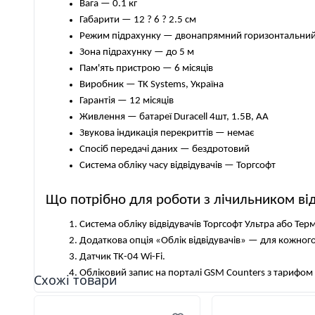
Вага — 0.1 кг
Габарити — 12 ? 6 ? 2.5 см
Режим підрахунку — двонапрямний горизонтальни
Зона підрахунку — до 5 м
Пам'ять пристрою — 6 місяців
Виробник — TK Systems, Україна
Гарантія — 12 місяців
Живлення — батареї Duracell 4шт, 1.5В, АА
Звукова індикація перекриттів — немає
Спосіб передачі даних — бездротовий
Система обліку часу відвідувачів — Торгсофт
Що потрібно для роботи з лічильником від
Система обліку відвідувачів Торгсофт Ультра або Тер
Додаткова опція «Облік відвідувачів» — для кожного
Датчик TK-04 Wi-Fi.
Обліковий запис на порталі GSM Counters з тарифо
Схожі товари