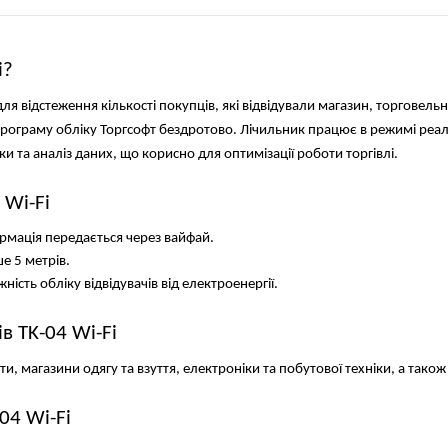
i?
 для відстеження кількості покупців, які відвідували магазин, торговел
 програму обліку Торгсофт бездротово. Лічильник працює в режимі реаль
ки та аналіз даних, що корисно для оптимізації роботи торгівлі.
 Wi-Fi
рмація передається через вайфай.
 5 метрів. 
ість обліку відвідувачів від електроенергії.
в TK-04 Wi-Fi
ти, магазини одягу та взуття, електроніки та побутової техніки, а так
04 Wi-Fi