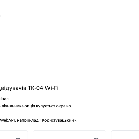
й
відувачів TK-04 Wi-Fi
мінал
 лічильника опція купується окремо.
м WebAPI, наприклад «Користувацький».