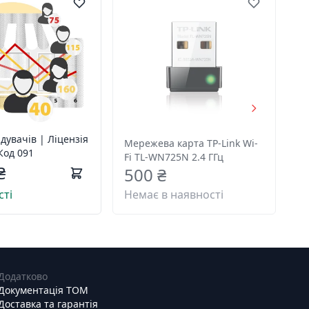
ідувачів | Ліцензія
Мережева карта TP-Link Wi-
 Код 091
Fi TL-WN725N 2.4 ГГц
₴
500 ₴
сті
Немає в наявності
Додатково
Документація ТОМ
Доставка та гарантія