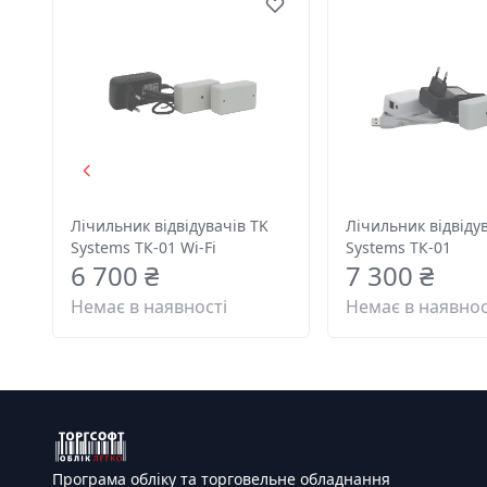
Лічильник відвідувачів TK
Лічильник відвіду
Systems ТК-01 Wi-Fi
Systems ТК-01
6 700 ₴
7 300 ₴
Немає в наявності
Немає в наявнос
Програма обліку та торговельне обладнання