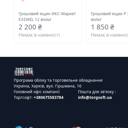
Грошовий ящик ИКС-Маркет
Грошовий ящик P 3
E3336D, 12 вольт
вольт
2 200 ₴
1 850 ₴
Немає в наявності
Немає в наявнос
Програма обліку та торговельне обладнання
Україна, Харків, вул. Гіршмана, 16
Головний офіс компанії
Пошта для зв'язку :
Торгсофт:
+380675583784
info@torgsoft.ua