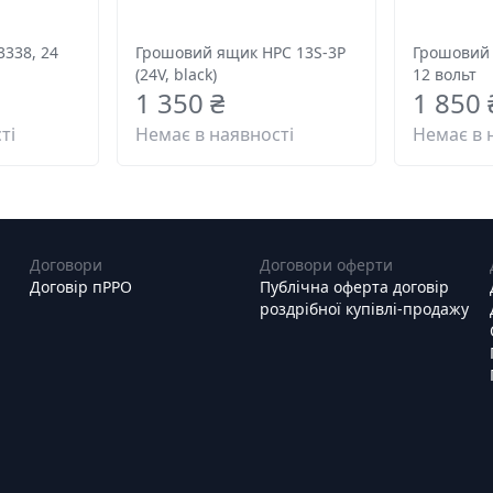
338, 24
Грошовий ящик HPC 13S-3P
Грошовий 
(24V, black)
12 вольт
1 350 ₴
1 850 
ті
Немає в наявності
Немає в 
Договори
Договори оферти
Договір пРРО
Публічна оферта договір
роздрібної купівлі-продажу