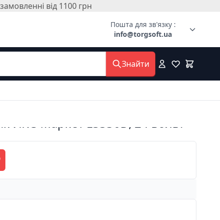
амовленні від 1100 грн
Пошта для зв'язку :
info@torgsoft.ua
Знайти
к ИКС-Маркет E3336D, 24 вольт