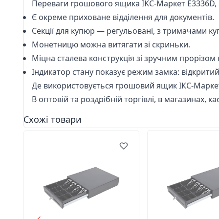
Переваги грошового ящика IKC-Маркет E3336D, 
Є окреме приховане відділення для документів.
Секції для купюр — регульовані, з тримачами ку
Монетницю можна витягати зі скриньки.
Міцна сталева конструкція зі зручним прорізом 
Індикатор стану показує режим замка: відкрити
Де використовується грошовий ящик ІКС-Маркет
В оптовій та роздрібній торгівлі, в магазинах, к
Схожі товари