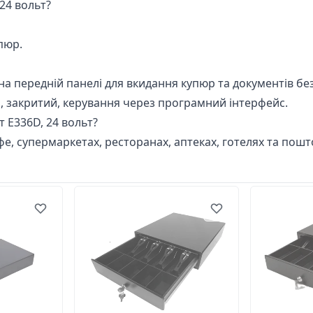
24 вольт?
пюр.
на передній панелі для вкидання купюр та документів бе
й, закритий, керування через програмний інтерфейс.
 Е336D, 24 вольт?
афе, супермаркетах, ресторанах, аптеках, готелях та пошт