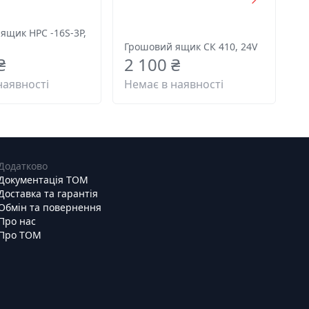
ящик HPC -16S-3P,
Грошовий ящик СК 410, 24V
₴
2 100 ₴
наявності
Немає в наявності
Додатково
Документація ТОМ
Доставка та гарантія
Обмін та повернення
Про нас
Про ТОМ