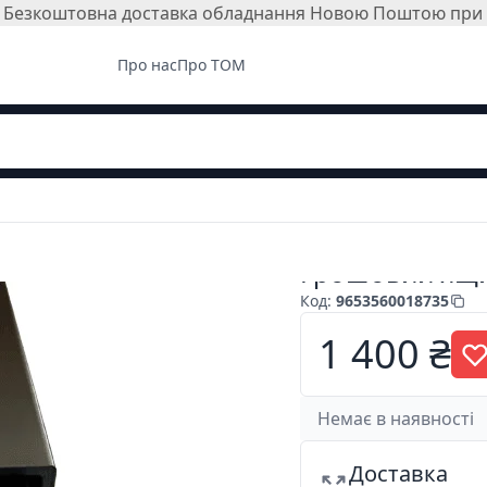
і. Безкоштовна доставка обладнання Новою Поштою при з
Про нас
Про ТОМ
Грошовий ящи
Код
:
9653560018735
1 400 ₴
Немає в наявності
Доставка