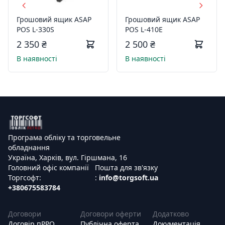
Грошовий ящик ASAP
Грошовий ящик ASAP
POS L-330S
POS L-410E
2 350 ₴
2 500 ₴
В наявності
В наявності
Програма обліку та торговельне
обладнання
Україна, Харків, вул. Гіршмана, 16
Головний офіс компанії
Пошта для зв'язку
Торгсофт:
:
info@torgsoft.ua
+380675583784
Договори
Договори оферти
Додатково
Договір пРРО
Публічна оферта
Документація