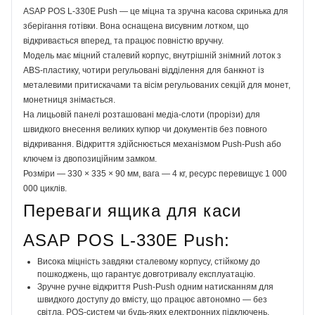
ASAP POS L-330E Push — це міцна та зручна касова скринька для
зберігання готівки. Вона оснащена висувним лотком, що
відкривається вперед, та працює повністю вручну.
Модель має міцний сталевий корпус, внутрішній знімний лоток з
ABS-пластику, чотири регульовані відділення для банкнот із
металевими притискачами та вісім регульованих секцій для монет,
монетниця знімається.
На лицьовій панелі розташовані медіа-слоти (прорізи) для
швидкого внесення великих купюр чи документів без повного
відкривання. Відкриття здійснюється механізмом Push-Push або
ключем із двопозиційним замком.
Розміри — 330 × 335 × 90 мм, вага — 4 кг, ресурс перевищує 1 000
000 циклів.
Переваги ящика для каси
ASAP POS L-330E Push:
Висока міцність завдяки сталевому корпусу, стійкому до
пошкоджень, що гарантує довготривалу експлуатацію.
Зручне ручне відкриття Push-Push одним натисканням для
швидкого доступу до вмісту, що працює автономно — без
світла, POS-систем чи будь-яких електронних підключень.