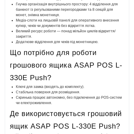
Гнучка організація внутрішнього простору: 4 відділення для
банкнот із регульованими перегородками та 8 секцій для
монет, знімна монетниця.
Медіа-слоти на лицьовій панелі для оперативного внесення
купюр, чеків чи документів без відкриття лотка.
Великий ресурс роботи — понад мільйон циклів відкриття/
закриття.
Додаткове відділення для чеків під монетницею.
Що потрібно для роботи
грошового ящика ASAP POS L-
330E Push?
Ключі для замка (входять до комплекту).
Стабільна поверхня для розміщення.
Скринька працює автономно, без підключення до POS-систем
чи електроживлення.
Де використовується грошовий
ящик ASAP POS L-330E Push?