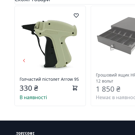
Грошовий ящик HPC
Голчастий пістолет Arrow 9S
12 вольт
330 ₴
1 850 ₴
В наявності
Немає в наявнос