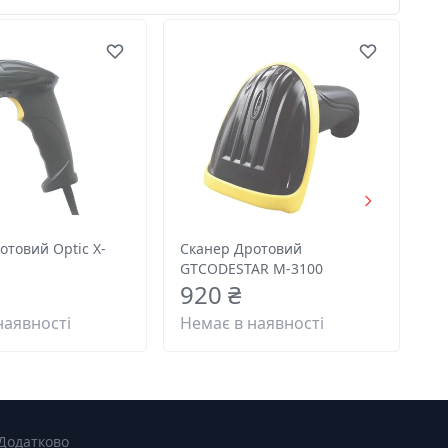
отовий Optic X-
Сканер Дротовий
GTCODESTAR M-3100
920 ₴
наявності
Немає в наявності
Додатково