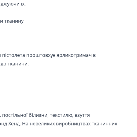
оджуючи їх.
и тканину
зм пістолета проштовхує ярликотримач в
 до тканини.
, постільної білизни, текстилю, взуття
еконд Хенд. На невеликих виробництвах тканинних