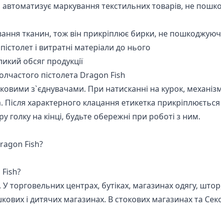
ін автоматизує маркування текстильних товарів, не пошк
вання тканин, тож він прикріплює бирки, не пошкоджуюч
пістолет і витратні матеріали до нього
икий обсяг продукції
лчастого пістолета Dragon Fish
иковими з`єднувачами. При натисканні на курок, механі
а. Після характерного клацання етикетка прикріплюється
у голку на кінці, будьте обережні при роботі з ним.
ragon Fish?
 Fish?
. У торговельних центрах, бутіках, магазинах одягу, штор
ашкових і дитячих магазинах. В стокових магазинах та С