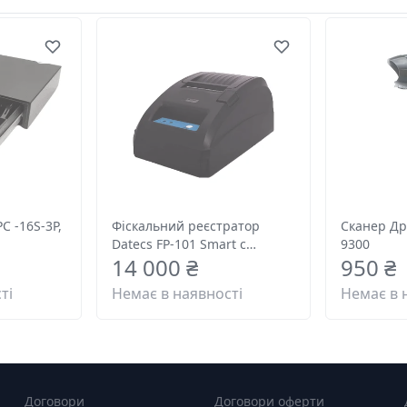
 -16S-3P,
Фіскальний реєстратор
Сканер Др
Datecs FP-101 Smart с
9300
14 000 ₴
950 ₴
индикатором DPD-204
ті
Немає в наявності
Немає в 
Договори
Договори оферти