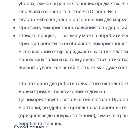
уборах, сумках, іграшках та інших предметах. В
Переваги голчастого пістолета Dragon Fish
Dragon Fish спеціально розроблений для марку
Простий у використанні, надійний та недорогий 
Швидко працює, — за зміну можна обробити вел
Принцип роботи та особливості використання го
В спеціальний отвір заряджають касету з пласт
порожнину голки й на голку одягається етикетк
Зверніть увагу Голчастий пістолет має дуже гостр
Що потрібно для роботи голчастого пістолета D
Ярликотримач, пластиковий з'єднувач
Де використовується голчастий пістолет Dragon
В оптовій, роздрібній торгівлі та на виробництві
(прикріплює до шнурка та тканин), сумок, в ігр
виробів та іграшок.
Схожі товари