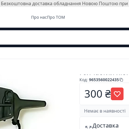
і. Безкоштовна доставка обладнання Новою Поштою при з
Про нас
Про ТОМ
Голчастий піст
Код
:
9653560022435
300 ₴
Немає в наявності
Доставка