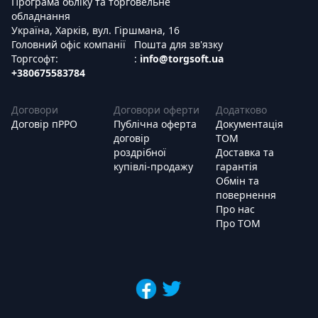
Програма обліку та торговельне
обладнання
Україна, Харків, вул. Гіршмана, 16
Головний офіс компанії
Пошта для зв'язку
Торгсофт:
:
info@torgsoft.ua
+380675583784
Договори
Договори оферти
Додатково
Договір пРРО
Публічна оферта
Документація
договір
ТОМ
роздрібної
Доставка та
купівлі-продажу
гарантія
Обмін та
повернення
Про нас
Про ТОМ