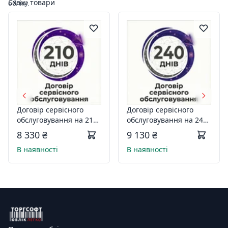
Схожі товари
обліку.
Договір сервісного
Договір сервісного
обслуговування на 210
обслуговування на 240
днів
днів
8 330 ₴
9 130 ₴
В наявності
В наявності