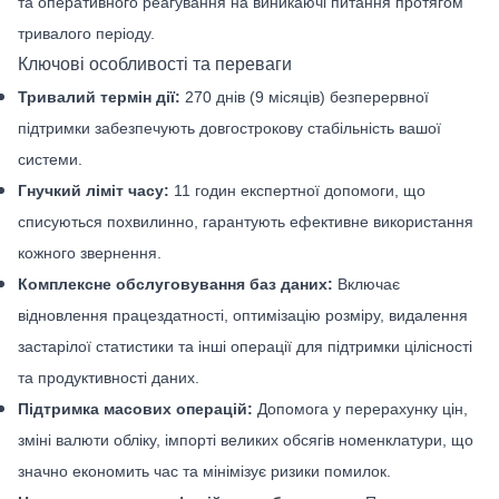
та оперативного реагування на виникаючі питання протягом
тривалого періоду.
Ключові особливості та переваги
Тривалий термін дії:
270 днів (9 місяців) безперервної
підтримки забезпечують довгострокову стабільність вашої
системи.
Гнучкий ліміт часу:
11 годин експертної допомоги, що
списуються похвилинно, гарантують ефективне використання
кожного звернення.
Комплексне обслуговування баз даних:
Включає
відновлення працездатності, оптимізацію розміру, видалення
застарілої статистики та інші операції для підтримки цілісності
та продуктивності даних.
Підтримка масових операцій:
Допомога у перерахунку цін,
зміні валюти обліку, імпорті великих обсягів номенклатури, що
значно економить час та мінімізує ризики помилок.