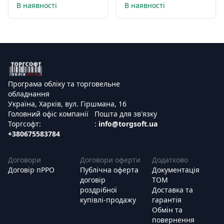
В наявності
В наявності
Програма обліку та торговельне
обладнання
Україна, Харків, вул. Гіршмана, 16
Головний офіс компанії
Пошта для зв'язку
Торгсофт:
:
info@torgsoft.ua
+380675583784
Договори
Договори оферти
Додатково
Договір пРРО
Публічна оферта
Документація
договір
ТОМ
роздрібної
Доставка та
купівлі-продажу
гарантія
Обмін та
повернення