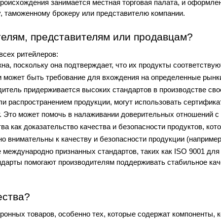
роисхождения занимается местная торговая палата, и оформлен
 таможенному брокеру или представителю компании.
телям, представителям или продавцам?
всех ритейлеров:
на, поскольку она подтверждает, что их продукты соответствую
и может быть требование для вхождения на определенные рынки
дитель придерживается высоких стандартов в производстве сво
ли распространением продукции, могут использовать сертификат
т. Это может помочь в налаживании доверительных отношений с
тва как доказательство качества и безопасности продуктов, кот
нно внимательны к качеству и безопасности продукции (наприме
международно признанных стандартов, таких как ISO 9001 для 
дарты помогают производителям поддерживать стабильное каче
ества?
онных товаров, особенно тех, которые содержат компоненты, ко