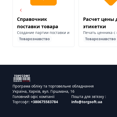
Справочник
Расчет цены 
поставки товара
этикетки
Создание партии поставки и привязка к ним приходны
Печать ценника с 
Товарознавство
Товарознавство
Програма обліку та торговельне обладнання
Україна, Харків, вул. Гіршмана, 16
Головний офіс компанії
Пошта для зв'язку :
Торгсофт:
+380675583784
info@torgsoft.ua