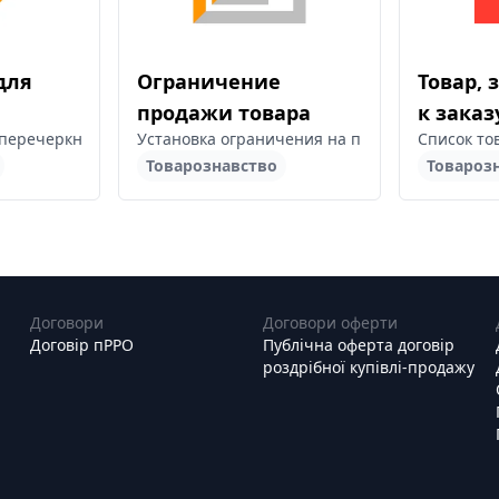
для
Ограничение
Товар,
продажи товара
к зака
х накладных. Анализ прибыльности накладной не только по ко
перечеркнутой ценой, без изменения информации о товаре в сос
Установка ограничения на продажу определе
Список то
Товарознавство
Товароз
Договори
Договори оферти
Договір пРРО
Публічна оферта договір
роздрібної купівлі-продажу