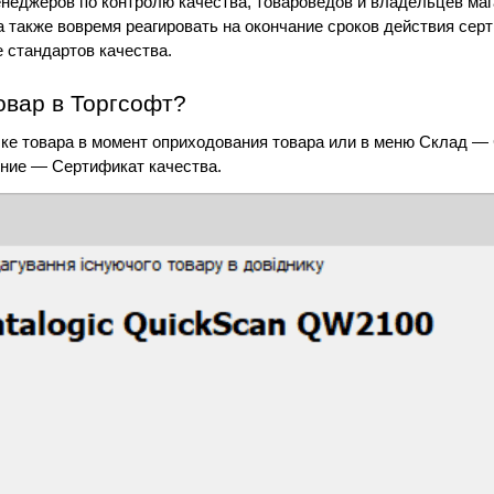
еджеров по контролю качества, товароведов и владельцев мага
а также вовремя реагировать на окончание сроков действия сер
 стандартов качества.
овар в Торгсофт?
чке товара в момент оприходования товара или в меню Склад —
ние — Сертификат качества.