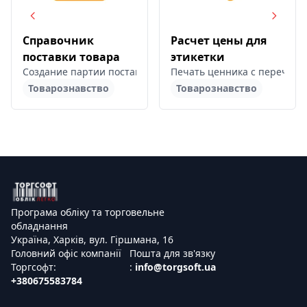
Справочник
Расчет цены для
поставки товара
этикетки
Создание партии поставки и привязка к ним приходных на
Печать ценника с перечеркн
Товарознавство
Товарознавство
Програма обліку та торговельне
обладнання
Україна, Харків, вул. Гіршмана, 16
Головний офіс компанії
Пошта для зв'язку
Торгсофт:
:
info@torgsoft.ua
+380675583784