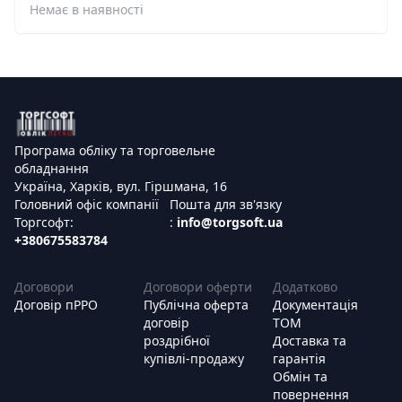
Немає в наявності
Програма обліку та торговельне
обладнання
Україна, Харків, вул. Гіршмана, 16
Головний офіс компанії
Пошта для зв'язку
Торгсофт:
:
info@torgsoft.ua
+380675583784
Договори
Договори оферти
Додатково
Договір пРРО
Публічна оферта
Документація
договір
ТОМ
роздрібної
Доставка та
купівлі-продажу
гарантія
Обмін та
повернення