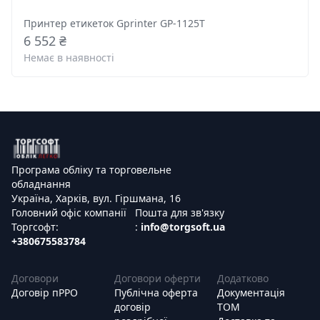
Принтер етикеток Gprinter GP-1125T
6 552 ₴
Немає в наявності
Програма обліку та торговельне
обладнання
Україна, Харків, вул. Гіршмана, 16
Головний офіс компанії
Пошта для зв'язку
Торгсофт:
:
info@torgsoft.ua
+380675583784
Договори
Договори оферти
Додатково
Договір пРРО
Публічна оферта
Документація
договір
ТОМ