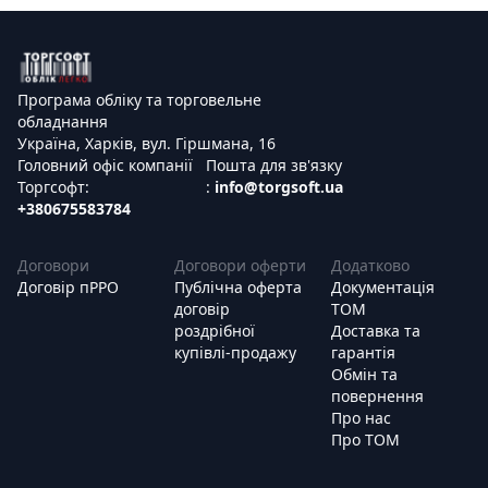
Програма обліку та торговельне
обладнання
Україна, Харків, вул. Гіршмана, 16
Головний офіс компанії
Пошта для зв'язку
Торгсофт:
:
info@torgsoft.ua
+380675583784
Договори
Договори оферти
Додатково
Договір пРРО
Публічна оферта
Документація
договір
ТОМ
роздрібної
Доставка та
купівлі-продажу
гарантія
Обмін та
повернення
Про нас
Про ТОМ