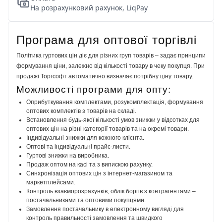
На розрахунковий рахунок, LiqPay
Програма для оптової торгівлі
Політика гуртових цін діє для різних груп товарів – задає принципи
формування ціни, залежно від кількості товару в чеку покупця. При
продажі Торгсофт автоматично визначає потрібну ціну товару.
Можливості програми для опту:
Оприбуткування комплектами, розукомплектація, формування
оптових комплектів з товарів на складі.
Встановлення будь-якої кількості умов знижки у відсотках для
оптових цін на різні категорії товарів та на окремі товари.
Індивідуальні знижки для кожного клієнта.
Оптові та індивідуальні прайс-листи.
Гуртові знижки на виробника.
Продаж оптом на касі та з випискою рахунку.
Синхронізація оптових цін з інтернет-магазином та
маркетплейсами.
Контроль взаєморозрахунків, облік боргів з контрагентами –
постачальниками та оптовими покупцями.
Замовлення постачальнику в електронному вигляді для
контроль правильності замовлення та швидкого