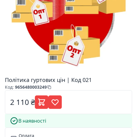
Політика гуртових цін | Код 021
Код
:
9656480003249
2 110 ₴
В наявності
Оплата