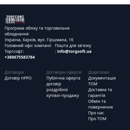
Програма обліку та торговельне
обладнання
Україна, Харків, вул. Гіршмана, 16
Головний офіс компанії
Пошта для зв'язку
Торгсофт:
:
info@torgsoft.ua
+380675583784
Договори
Договори оферти
Додатково
Договір пРРО
Публічна оферта
Документація
договір
ТОМ
роздрібної
Доставка та
купівлі-продажу
гарантія
Обмін та
повернення
Про нас
Про ТОМ